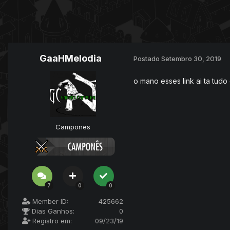
GaaHMelodia
Postado
Setembro 30, 2019
o mano esses link ai ta tu
Campones
7
0
0
Member ID:
425662
Dias Ganhos:
0
Registro em:
09/23/19