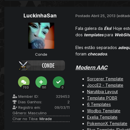
LuckinhaSan
Postado
Abril 25, 2013
(editad
Fala galera da
Éks
! Hoje est
dos
templates
para
WebSit
Eles estão separados
adeq
foram
checados
.
Conde
Modern AAC
Sorcerer Template
JoccE2 - Template
703
191
0
Narutibia Layout
Member ID:
329453
Template POBR
Dias Ganhos:
2
6 Templates
Registro em:
09/03/11
Wodbo Template
Gênero:
Masculino
Exelia Template
Char no Tibia:
Mirade
PokemonX Template
Blue Template (Poketi