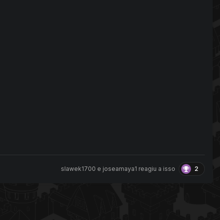
2
slawek1700
e
joseamaya1
reagiu a isso