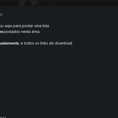
o)
ou aqui para postar uma lista
es
postados nesta área.
uadamente
, e todos os links de download
bia)