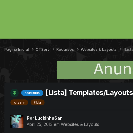
Página Inicial
OTServ
Recursos
Websites & Layouts
[List
[Lista] Templates/Layouts
poketibia
otserv
tibia
Por
LuckinhaSan
Abril 25, 2013
em
Websites & Layouts