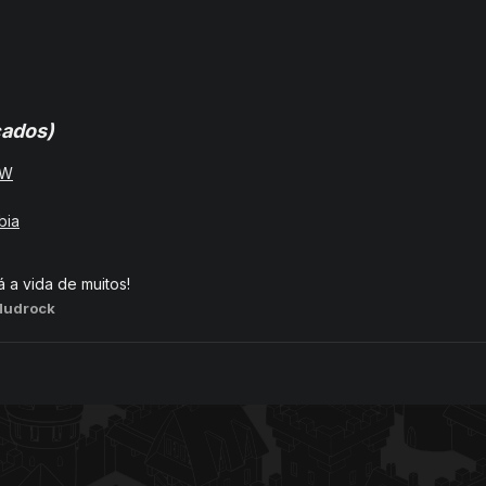
cados)
OW
bia
á a vida de muitos!
Mudrock