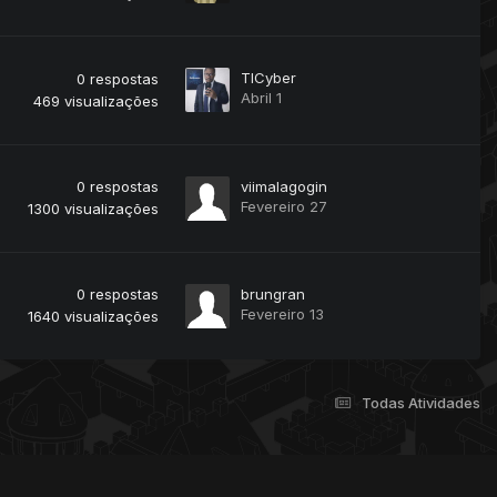
TICyber
0
respostas
Abril 1
469
visualizações
0
respostas
viimalagogin
Fevereiro 27
1300
visualizações
0
respostas
brungran
Fevereiro 13
1640
visualizações
Todas Atividades