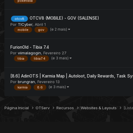
poketibia
OTCV8 (MOBILE) - GOV (SALENSE)
otcv8
Por
TICyber
,
Abril 1
(e 2 mais)
mobile
gov
FurionOld - Tibia 7.4
Por
viimalagogin
,
Fevereiro 27
(e 3 mais)
tibia
tibia7.4
[8.6] AdinOTS | Karmia Map | Autoloot, Daily Rewards, Task Sy
Por
brungran
,
Fevereiro 13
(e 3 mais)
karmia
8.6
Página Inicial
OTServ
Recursos
Websites & Layouts
[List