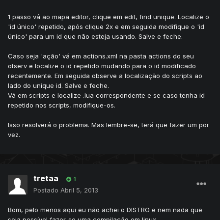
1 passo vá ao mapa editor, clique em edit, find unique. Localize o
'id único' repetido, após clique 2x e em seguida modifique o 'id
único' para um id que não esteja usando. Salve e feche.
Caso seja 'ação' vá em actions.xml na pasta actions do seu
otserv e localize o id repetido mudando para o id modificado
recentemente. Em seguida observe a localização do scripts ao
lado do unique id. Salve e feche.
Vá em scripts e localize .lua correspondente e se caso tenha id
repetido nos scripts, modifique-os.
Isso resolverá o problema. Mas lembre-se, terá que fazer um por
vez.
tretaa
1
Postado
Abril 5, 2013
Bom, pelo menos aqui eu não achei o DISTRO e nem nada que
seja possível fazer-se uma compilação em linux.