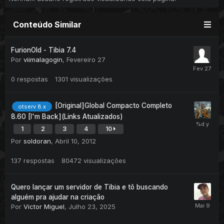
Conteúdo Similar
FurionOld - Tibia 7.4
Por
viimalagogin
,
Fevereiro 27
0
respostas
1301
visualizações
[Original]Global Compacto Completo
otserv 8.x
8.60 [I'm Back](Links Atualizados)
1
2
3
4
10
Por
soldoran
,
Abril 10, 2012
137
respostas
80472
visualizações
Quero lançar um servidor de Tibia e tô buscando
alguém pra ajudar na criação
Por
Victor Miguel
,
Julho 23, 2025