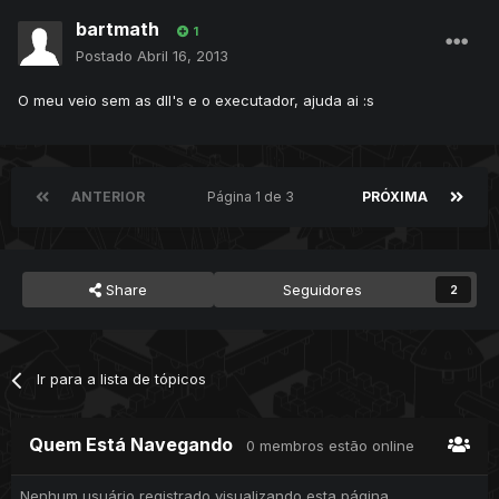
bartmath
1
Postado
Abril 16, 2013
O meu veio sem as dll's e o executador, ajuda ai :s
ANTERIOR
Página 1 de 3
PRÓXIMA
Share
Seguidores
2
Ir para a lista de tópicos
Quem Está Navegando
0 membros estão online
Nenhum usuário registrado visualizando esta página.