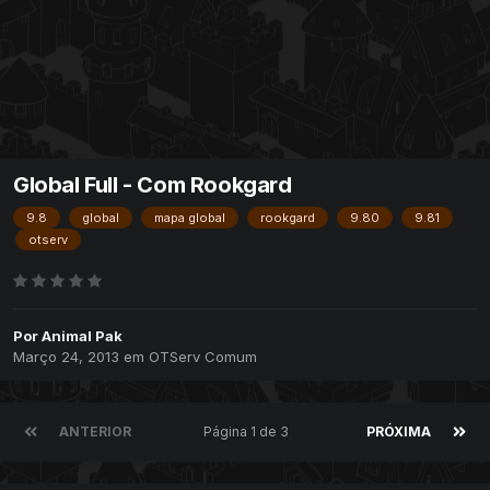
Global Full - Com Rookgard
9.8
global
mapa global
rookgard
9.80
9.81
otserv
Por
Animal Pak
Março 24, 2013
em
OTServ Comum
ANTERIOR
Página 1 de 3
PRÓXIMA