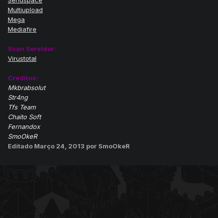
Sendspace
Multiupload
Mega
Mediafire
Scan Servidor:
Virustotal
Créditos:
Mkbrabsolut
Str4ng
Tfs Team
Chaito Soft
Fernandox
SmoOkeR
Editado
Março 24, 2013
por SmoOkeR