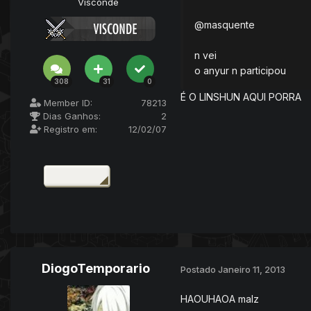
Visconde
@masquente
n vei
o anyur n participou
308
31
0
É O LINSHUN AQUI PORRA
Member ID:
78213
Dias Ganhos:
2
Registro em:
12/02/07
DiogoTemporario
Postado
Janeiro 11, 2013
HAOUHAOA malz