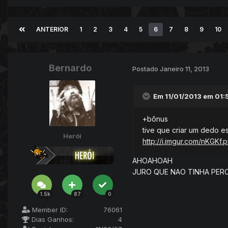
ANTERIOR
1
2
3
4
5
6
7
8
9
10
Bernardo
Postado
Janeiro 11, 2013
Em 11/01/2013 em 01:
+bônus
tive que criar um dedo es
Herói
http://i.imgur.com/nKGKf.
AHOAHOAH
JURO QUE NAO TINHA PER
1.5k
87
0
Member ID:
76061
Dias Ganhos:
4