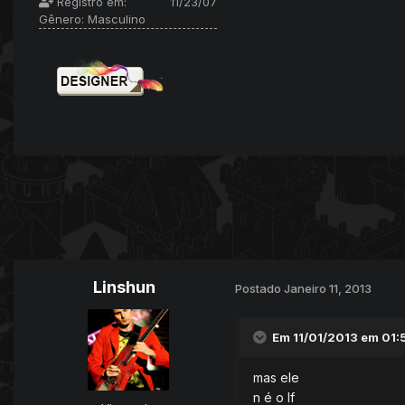
Registro em:
11/23/07
Gênero:
Masculino
Linshun
Postado
Janeiro 11, 2013
Em 11/01/2013 em 01:5
mas ele
n é o lf