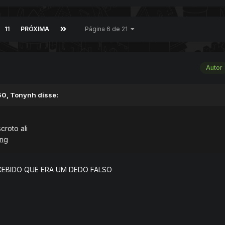
11
PRÓXIMA
Página 6 de 21
Autor
50, Tonynh disse:
croto ali
png
CEBIDO QUE ERA UM DEDO FALSO