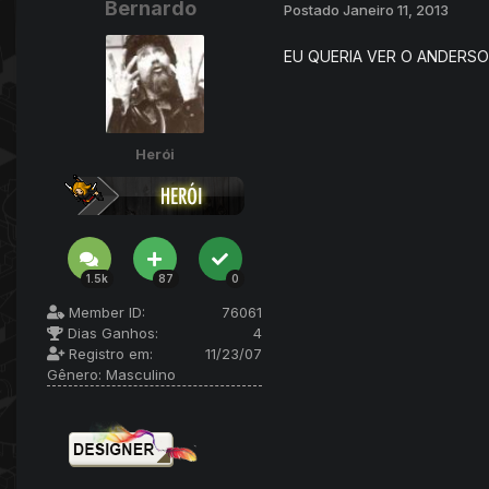
Bernardo
Postado
Janeiro 11, 2013
EU QUERIA VER O ANDERS
Herói
1.5k
87
0
Member ID:
76061
Dias Ganhos:
4
Registro em:
11/23/07
Gênero:
Masculino