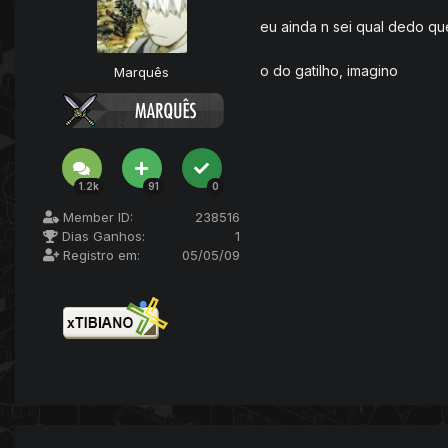
eu ainda n sei qual dedo qu
o do gatilho, imagino
Marquês
1.2k
91
0
Member ID:
238516
Dias Ganhos:
1
Registro em:
05/05/09