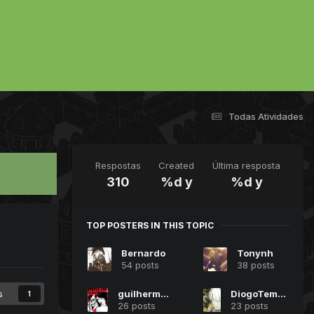
Todas Atividades
Respostas
Created
Última resposta
310
%d y
%d y
TOP POSTERS IN THIS TOPIC
Bernardo
Tonynh
54 posts
38 posts
guilhermes26
DiogoTemporario
s
1
26 posts
23 posts