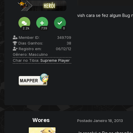
vish cara se fez algum Bug
2.2k
739
0
Member ID:
349709
Dias Ganhos:
38
Registro em:
06/12/12
Gênero:
Masculino
Char no Tibia:
Supreme Player
Wores
Postado
Janeiro 18, 2013