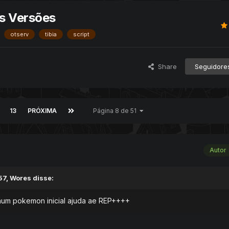
as Versões
otserv
tibia
script
Share
Seguidore
13
PRÓXIMA
Página 8 de 51
Autor
7, Wores disse:
um pokemon inicial ajuda ae REP++++