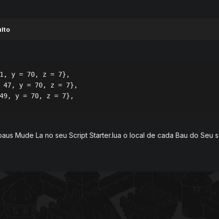
lto
1, y = 70, z = 7},

 47, y = 70, z = 7},                        

49, y = 70, z = 7},

baus Mude La no seu Script Starter.lua o local de cada Bau do Seu 