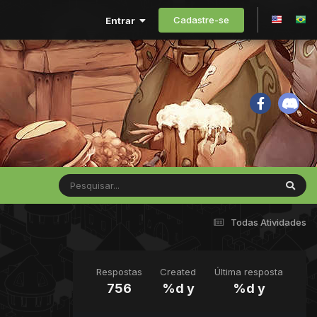
Cadastre-se
Entrar
Todas Atividades
Respostas
Created
Última resposta
756
%d y
%d y