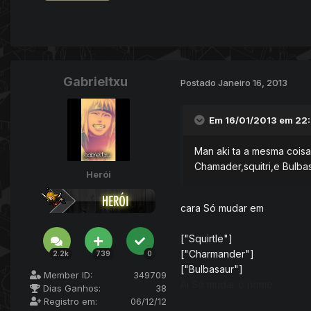
Gabrieltxu
Postado
Janeiro 16, 2013
Em 16/01/2013 em 22:
Man aki ta a mesma coisa
Chamader,squitri,e Bulba
Herói
cara Só mudar em
["Squirtle"]
["Charmander"]
2.2k
739
0
["Bulbasaur"]
Member ID:
349709
Ai Só mudar o nome
Dias Ganhos:
38
Registro em:
06/12/12