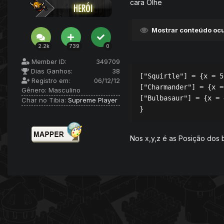
cara Olhe
Mostrar conteúdo ocu
2.2k
739
0
Member ID:
349709
Dias Ganhos:
38
["Squirtle"] = {x = 5
Registro em:
06/12/12
["Charmander"] = {x =
Gênero:
Masculino
["Bulbasaur"] = {x = 
Char no Tibia:
Supreme Player
Nos x,y,z é as Posição dos 