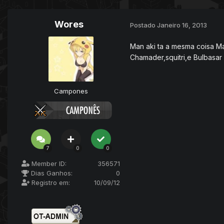
Wores
Postado
Janeiro 16, 2013
Man aki ta a mesma coisa Ma
Chamader,squitri,e Bulbasar
Campones
7
0
0
Member ID:
356571
Dias Ganhos:
0
Registro em:
10/09/12