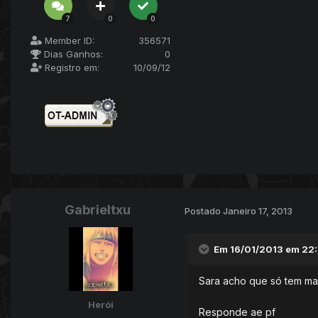
7
0
0
Member ID:
356571
Dias Ganhos:
0
Registro em:
10/09/12
Gabrieltxu
Postado
Janeiro 17, 2013
Em 16/01/2013 em 22:
Sara acho que só tem mai
Herói
Responde ae pf