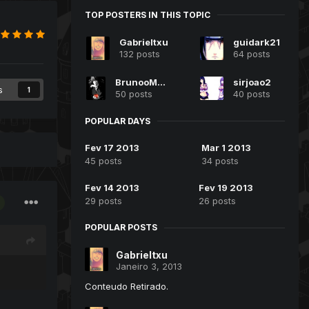
TOP POSTERS IN THIS TOPIC
Gabrieltxu
guidark21
132 posts
64 posts
BrunooMaciell
sirjoao2
s
1
50 posts
40 posts
POPULAR DAYS
Fev 17 2013
Mar 1 2013
45 posts
34 posts
Fev 14 2013
Fev 19 2013
29 posts
26 posts
POPULAR POSTS
Gabrieltxu
Janeiro 3, 2013
Conteudo Retirado.