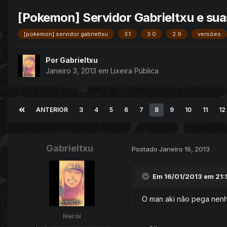
[Pokemon] Servidor Gabrieltxu e su
[pokemon] servidor gabrieltxu
3.1
3.0
2.9
versões
Por
Gabrieltxu
Janeiro 3, 2013
em
Lixeira Pública
ANTERIOR
3
4
5
6
7
8
9
10
11
12
Gabrieltxu
Postado
Janeiro 16, 2013
Em 16/01/2013 em 21:5
O man aki não pega nenh
Herói