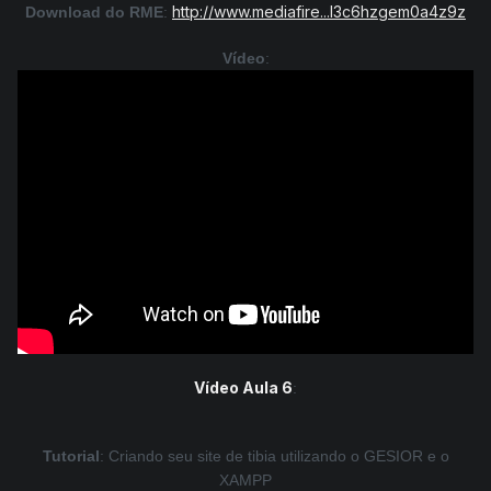
http://www.mediafire...l3c6hzgem0a4z9z
Download do RME
:
Vídeo
:
Vídeo Aula 6
:
Tutorial
: Criando seu site de tibia utilizando o GESIOR e o
XAMPP