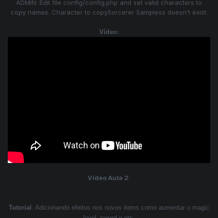
ADMIN: Edit file config/config.php and set valid characters to
copy names. Character to copySorcerer Sampless doesn't exist.
Vídeo:
Vídeo Aula 2
:
Tutorial
: Adicionando efeitos nos novos items como aumentar o magic
level, sword e etc.