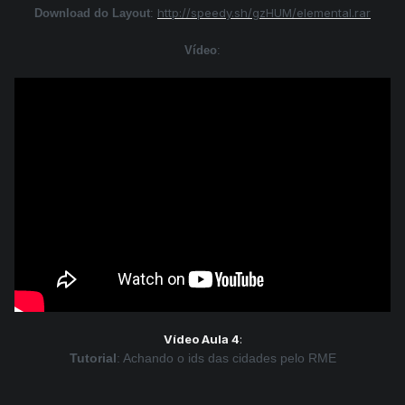
http://speedy.sh/gzHUM/elemental.rar
Download do Layout
:
Vídeo
:
Vídeo Aula 4
:
Tutorial
: Achando o ids das cidades pelo RME