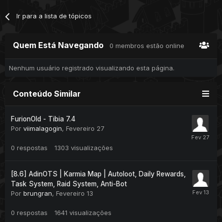
Ir para a lista de tópicos
Quem Está Navegando
0 membros estão online
Nenhum usuário registrado visualizando esta página.
Conteúdo Similar
FurionOld - Tibia 7.4
Por
viimalagogin
,
Fevereiro 27
0
respostas
1303
visualizações
[8.6] AdinOTS | Karmia Map | Autoloot, Daily Rewards,
Task System, Raid System, Anti-Bot
Por
brungran
,
Fevereiro 13
0
respostas
1641
visualizações