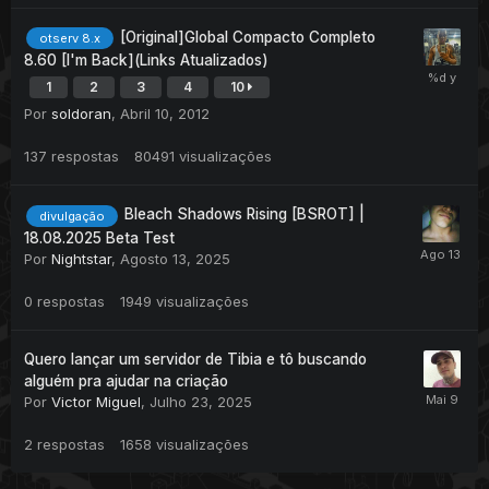
[Original]Global Compacto Completo
otserv 8.x
8.60 [I'm Back](Links Atualizados)
1
2
3
4
10
Por
soldoran
,
Abril 10, 2012
137
respostas
80491
visualizações
Bleach Shadows Rising [BSROT] |
divulgação
18.08.2025 Beta Test
Por
Nightstar
,
Agosto 13, 2025
0
respostas
1949
visualizações
Quero lançar um servidor de Tibia e tô buscando
alguém pra ajudar na criação
Por
Victor Miguel
,
Julho 23, 2025
2
respostas
1658
visualizações