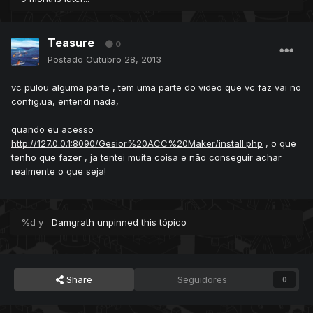
Teasure
0
Postado
Outubro 28, 2013
vc pulou alguma parte , tem uma parte do video que vc faz vai no
config.ua, entendi nada,
quando eu acesso
http://127.0.0.1:8090/Gesior%20ACC%20Maker/install.php
, o que
tenho que fazer , ja tentei muita coisa e não conseguir achar
realmente o que seja!
%d y
Damgrath
unpinned this tópico
Share
Seguidores
0