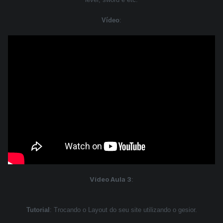
Vídeo
:
Vídeo Aula 3
:
Tutorial
: Trocando o Layout do seu site utilizando o gesior.