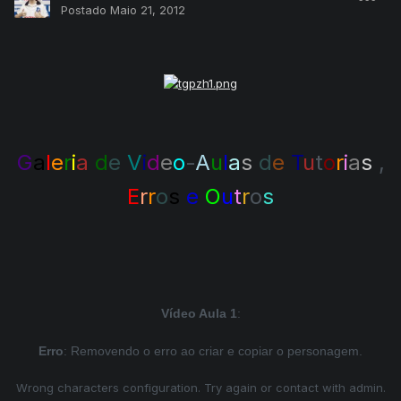
Postado
Maio 21, 2012
G
a
l
e
r
i
a
d
e
V
i
d
e
o
-
A
u
l
a
s
d
e
T
u
t
o
r
i
a
s
,
E
r
r
o
s
e
O
u
t
r
o
s
Vídeo Aula 1
:
Erro
: Removendo o erro ao criar e copiar o personagem.
Wrong characters configuration. Try again or contact with admin.