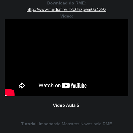
Download do RME
:
http://www.mediafire...l3c6hzgem0a4z9z
Vídeo
:
Vídeo Aula 5
:
Tutorial
: Importando Monstros Novos pelo RME