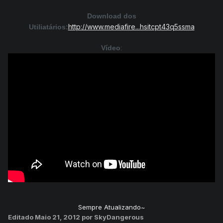
Download dos
http://www.mediafire...hsitcpt43q5ssma
Utiliatários:
Vídeo
:
Sempre Atualizando~
Editado
Maio 21, 2012
por SkyDangerous