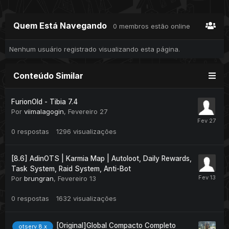
Quem Está Navegando
0 membros estão online
Nenhum usuário registrado visualizando esta página.
Conteúdo Similar
FurionOld - Tibia 7.4
Por
viimalagogin
,
Fevereiro 27
0
respostas
1296
visualizações
[8.6] AdinOTS | Karmia Map | Autoloot, Daily Rewards,
Task System, Raid System, Anti-Bot
Por
brungran
,
Fevereiro 13
0
respostas
1632
visualizações
[Original]Global Compacto Completo
otserv 8.x