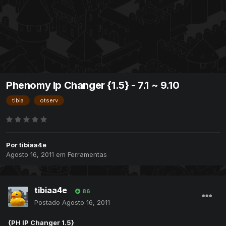
Phenomy Ip Changer {1.5} - 7.1 ~ 9.10
tibia
otserv
Por
tibiaa4e
Agosto 16, 2011
em
Ferramentas
tibiaa4e
86
Postado
Agosto 16, 2011
{PH IP Changer 1.5}