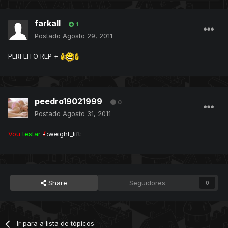
farkall
1
Postado
Agosto 29, 2011
PERFEITO REP +
peedro19021999
0
Postado
Agosto 31, 2011
Vou
testar
!
:weight_lift:
Share
Seguidores
0
Ir para a lista de tópicos