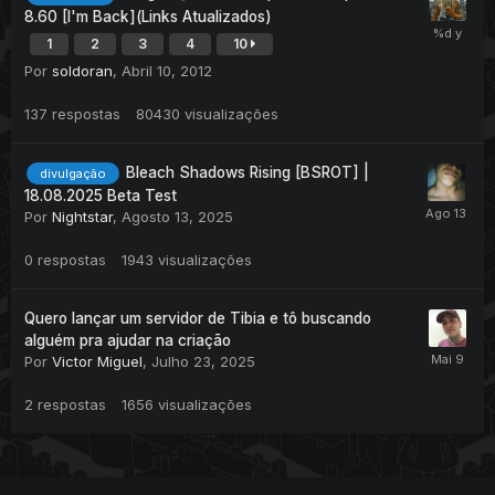
8.60 [I'm Back](Links Atualizados)
1
2
3
4
10
Por
soldoran
,
Abril 10, 2012
137
respostas
80430
visualizações
Bleach Shadows Rising [BSROT] |
divulgação
18.08.2025 Beta Test
Por
Nightstar
,
Agosto 13, 2025
0
respostas
1943
visualizações
Quero lançar um servidor de Tibia e tô buscando
alguém pra ajudar na criação
Por
Victor Miguel
,
Julho 23, 2025
2
respostas
1656
visualizações