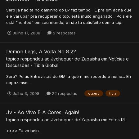
Sero ja não ta no caminho do LP faz tempo... E pra qm acha que
ele vai upar pra recuperar o top, está muito enganado... Pois ele
está "hunted" em seu mundo, e não ta satisfeito com a cip.
Julho 17, 2008
5 respostas
Demon Legs, A Volta No 8.2?
tópico respondeu ao
Jvchequer
de
Zapaisha
em
Notícias e
Discussões - Tibia Global
Será? Pelas Entrevistas do GM la que n me recordo o nome... Eh
capaz msm...
Julho 3, 2008
22 respostas
otserv
tibia
Jv - Ao Vivo E A Cores, Again!
tópico respondeu ao
Jvchequer
de
Zapaisha
em
Fotos RL
<<<< Eu vo hein...