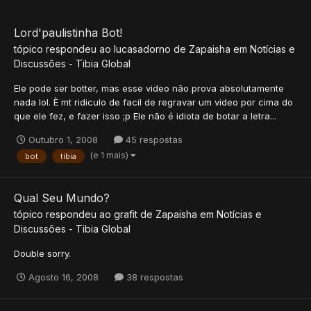
Lord'paulistinha Bot!
tópico respondeu ao
lucasadorno
de
Zapaisha
em
Notícias e
Discussões - Tibia Global
Ele pode ser botter, mas esse video não prova absolutamente
nada lol. È mt ridiculo de facil de regravar um video por cima do
que ele fez, e fazer isso ;p Ele não é idiota de botar a letra...
Outubro 1, 2008
45 respostas
(e 1 mais)
bot
tibia
Qual Seu Mundo?
tópico respondeu ao
grafit
de
Zapaisha
em
Notícias e
Discussões - Tibia Global
Double sorry.
Agosto 16, 2008
38 respostas