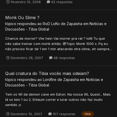
Fevereiro 10, 2008
42 respostas
Monk Ou Slime ?
tópico respondeu ao
RoD LoKo
de
Zapaisha
em
Notícias e
Discussões - Tibia Global
Chance de morrer? Vlw hein Vai morrer pra rat ? lollll Tu que
não sabe treinar com monk então. @Topic Monk 1000 x. Pq eu
não preciso ficar de 1 em 1 min atacando otra slime, eh sempre...
Dezembro 28, 2007
48 respostas
Qual criatura do Tibia vocês mais odeiam?
tópico respondeu ao
Lordfire
de
Zapaisha
em
Notícias e
Discussões - Tibia Global
Tem os Wl da demon cave em Edron. Na nossa WL Quest... Mais
lá so tem 1 ou 2. Entaum correr e lurar outros não faz muito
sentido ;o
Dezembro 19, 2007
107 respostas
tibia