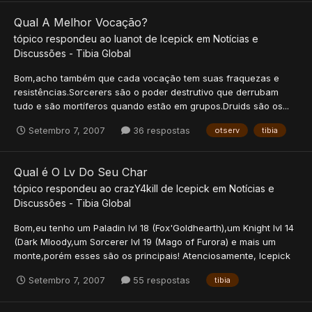
Qual A Melhor Vocação?
tópico respondeu ao
luanot
de
Icepick
em
Notícias e
Discussões - Tibia Global
Bom,acho também que cada vocação tem suas fraquezas e
resistências.Sorcerers são o poder destrutivo que derrubam
tudo e são mortíferos quando estão em grupos.Druids são os...
Setembro 7, 2007
36 respostas
otserv
tibia
Qual é O Lv Do Seu Char
tópico respondeu ao
crazY4kill
de
Icepick
em
Notícias e
Discussões - Tibia Global
Bom,eu tenho um Paladin lvl 18 (Fox'Goldhearth),um Knight lvl 14
(Dark Mloody,um Sorcerer lvl 19 (Mago of Furora) e mais um
monte,porém esses são os principais! Atenciosamente, Icepick
Setembro 7, 2007
55 respostas
tibia