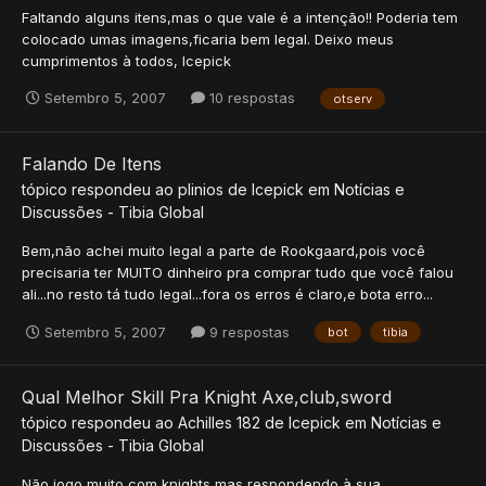
Faltando alguns itens,mas o que vale é a intenção!! Poderia tem
colocado umas imagens,ficaria bem legal. Deixo meus
cumprimentos à todos, Icepick
Setembro 5, 2007
10 respostas
otserv
Falando De Itens
tópico respondeu ao
plinios
de
Icepick
em
Notícias e
Discussões - Tibia Global
Bem,não achei muito legal a parte de Rookgaard,pois você
precisaria ter MUITO dinheiro pra comprar tudo que você falou
ali...no resto tá tudo legal...fora os erros é claro,e bota erro...
Setembro 5, 2007
9 respostas
bot
tibia
Qual Melhor Skill Pra Knight Axe,club,sword
tópico respondeu ao
Achilles 182
de
Icepick
em
Notícias e
Discussões - Tibia Global
Não jogo muito com knights,mas,respondendo à sua