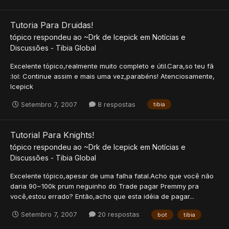
Tutoria Para Druidas!
tópico respondeu ao
~Drk
de
Icepick
em
Notícias e
Discussões - Tibia Global
Excelente tópico,realmente muito completo e útil.Cara,so teu fã
:lol: Continue assim e mais uma vez,parabéns! Atenciosamente,
Icepick
Setembro 7, 2007
8 respostas
tibia
Tutorial Para Knights!
tópico respondeu ao
~Drk
de
Icepick
em
Notícias e
Discussões - Tibia Global
Excelente tópico,apesar de uma falha fatal.Acho que você não
daria 90~100k prum neguinho do Trade pagar Premmy pra
você,estou errado? Então,acho que esta idéia de pagar...
Setembro 7, 2007
20 respostas
bot
tibia