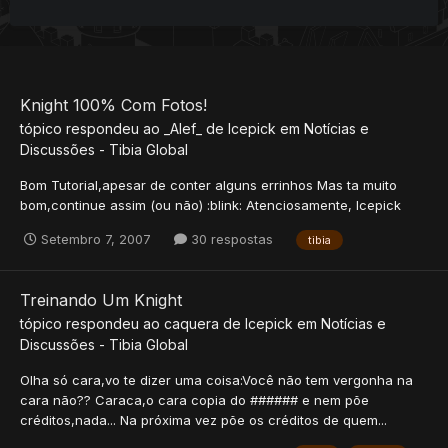
Knight 100% Com Fotos!
tópico respondeu ao
_Alef_
de
Icepick
em
Notícias e
Discussões - Tibia Global
Bom Tutorial,apesar de conter alguns errinhos Mas ta muito
bom,continue assim (ou não) :blink: Atenciosamente, Icepick
Setembro 7, 2007
30 respostas
tibia
Treinando Um Knight
tópico respondeu ao
caquera
de
Icepick
em
Notícias e
Discussões - Tibia Global
Olha só cara,vo te dizer uma coisa:Você não tem vergonha na
cara não?? Caraca,o cara copia do ###### e nem põe
créditos,nada... Na próxima vez põe os créditos de quem...