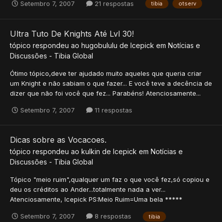
Setembro 7, 2007
21 respostas
tibia
otserv
Ultra Tuto De Knights Até Lvl 30!
tópico respondeu ao
hugobululu
de
Icepick
em
Notícias e
Discussões - Tibia Global
Ótimo tópico,deve ter ajudado muito aqueles que queria criar
um Knight e não sabiam o que fazer... E você teve a decência de
dizer que não foi você que fez... Parabéns! Atenciosamente...
Setembro 7, 2007
11 respostas
Dicas sobre as Vocacoes.
tópico respondeu ao
kulkin
de
Icepick
em
Notícias e
Discussões - Tibia Global
Tópico "meio ruim",qualquer um faz o que você fez,só copiou e
deu os créditos ao Ander...totalmente nada a ver...
Atenciosamente, Icepick PS:Meio Ruim=Uma bela *****
Setembro 7, 2007
8 respostas
tibia