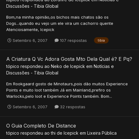
Discussões - Tibia Global
Bom,na minha opinião,os bichos mais chatos são os
Dogs...quando eu vejo um ele vira um cachorro quente
Atenciosamente, Icepick
Setembro 6, 2007
107 respostas
tibia
A Criatura Q Vc Adora Gosta Mto Dela Qual é? E Pq?
tópico respondeu ao
Neko
de
Icepick
em
Notícias e
Discussões - Tibia Global
Em Rookgaard gosto de Minotaurs,pois dão muitos Experience
Points e muito loot também Já em Mainland,prefiro os
Warlocks,pelo loot e Experience Points também. Bom...
Setembro 6, 2007
32 respostas
O Guia Completo De Distance
tópico respondeu ao
thi
de
Icepick
em
Lixeira Pública