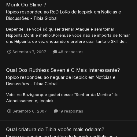
Monk Ou Slime ?
tópico respondeu ao
RoD LoKo
de
Icepick
em
Notícias e
Discussões - Tibia Global
Depende...se você só quiser treinar Ataque e sem tomar
Hitpoints,Monk é melhor.Porém,se você não se importa de tomar
uns Hitpoints de vez enquando e prefere upar tanto o Skill de...
Setembro 7, 2007
48 respostas
Qual Dos Ruthless Seven é O Mais Interessante?
tópico respondeu ao
neguar
de
Icepick
em
Notícias e
Discussões - Tibia Global
Votei no Bazir,porque gostei desse "Senhor da Mentira" :lol:
Atenciosamente, Icepick
Setembro 6, 2007
19 respostas
Qual criatura do Tibia vocês mais odeiam?
tópico respondeu ao
Lordfire
de
Icepick
em
Notícias e