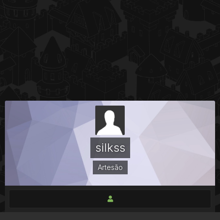
silkss
Artesão