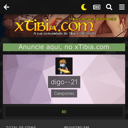
digo--21
Campones
TOTAL DE ITENS
REGISTRO EM