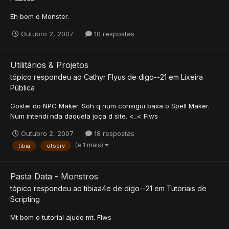
Eh bom o Monster.
Outubro 2, 2007
10 respostas
Utilitários & Projetos
tópico respondeu ao
Cathyr Flyus
de
digo--21
em
Lixeira
Pública
Gostei do NPC Maker. Soh q num consigui baxa o Spell Maker.
Num intendi nda daquela joça d site. <_< Flws
Outubro 2, 2007
18 respostas
(e 1 mais)
tibia
otserv
Pasta Data - Monstros
tópico respondeu ao
tibiaa4e
de
digo--21
em
Tutoriais de
Scripting
Mt bom o tutorial ajudo mt. Flws