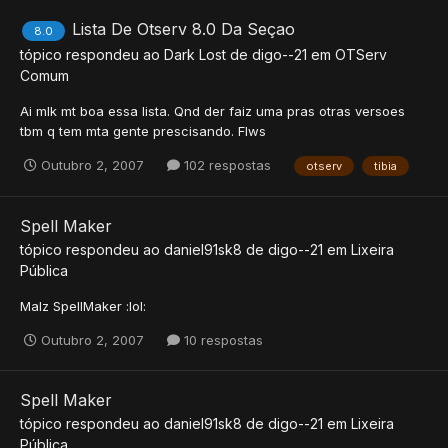
Lista De Otserv 8.0 Da Seçao
8.0
tópico respondeu ao
Dark Lost
de
digo--21
em
OTServ
Comum
Ai mlk mt boa essa lista. Qnd der faiz uma pras otras versoes
tbm q tem mta gente prescisando. Flws
Outubro 2, 2007
102 respostas
otserv
tibia
Spell Maker
tópico respondeu ao
daniel91sk8
de
digo--21
em
Lixeira
Pública
Malz SpellMaker :lol:
Outubro 2, 2007
10 respostas
Spell Maker
tópico respondeu ao
daniel91sk8
de
digo--21
em
Lixeira
Pública