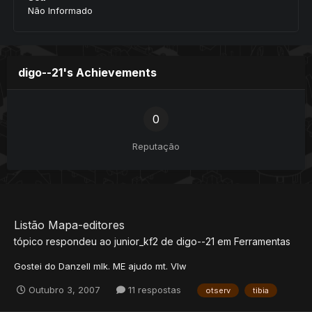
Não Informado
digo--21's Achievements
0
Reputação
Listão Mapa-editores
tópico respondeu ao
junior_kf2
de
digo--21
em
Ferramentas
Gostei do Danzell mlk. ME ajudo mt. Vlw
Outubro 3, 2007
11 respostas
otserv
tibia