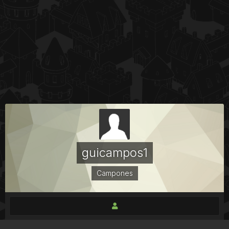
guicampos1
Campones