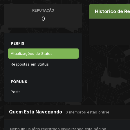
REPUTAÇÃO
Histórico de R
0
PERFIS
Atualizações de Status
Respostas em Status
FÓRUNS
Posts
Quem Está Navegando
0 membros estão online
Nenhum usuário registrado visualizando esta página.