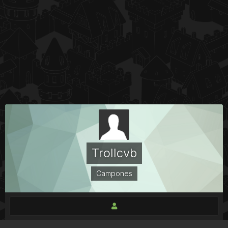
Trollcvb
Campones