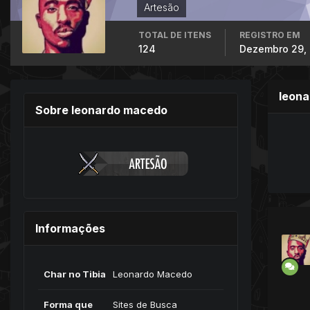
Artesão
TOTAL DE ITENS
REGISTRO EM
124
Dezembro 29,
leon
Sobre leonardo macedo
Informações
Char no Tibia
Leonardo Macedo
Forma que
Sites de Busca