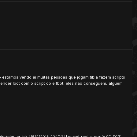
e estamos vendo ai muitas pessoas que jogam tibia fazem scripts
ender loot com o script do elfbot, eles não conseguem, alguem
(play er_id). [15/2/2016 23:17:24] mysql_real_query(): SELECT