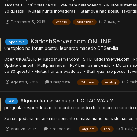
semanais! - Múltiplas raids! - PvP bem balanceado. - Muitos sistema
20 quests! - Muitas hunts inovadoras! - Staff que não possui favor
(e 2 mais)
Dezembro 5, 2016
otserv
styllerwar
KadoshServer.com ONLINE!
open pvp
um tópico no fórum postou
leonardo macedo
OTServlist
Open 01/08/2016 IP: KadoshServer.com | SITE: KadoshServer.com | P
Update diários! - Múltiplas raids! - PvP bem balanceado. - Muitos si
de 30 quests! - Muitas hunts inovadoras! - Staff que não possui fa
(e 2 mai
Agosto 1, 2016
1 resposta
24horas
no-lag
Alguem tem esse mapa TIC TAC WAR ?
9.0
pergunta respondeu ao
leonardo macedo
de
leonardo macedo
Se não poderia me arrumar sómento o mapa mano, os sistemas eu n
(e 5 mais)
Abril 26, 2016
2 respostas
alguem
tem