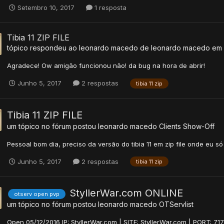
Setembro 10, 2017
1 resposta
Tibia 11 ZIP FILE
tópico respondeu ao
leonardo macedo
de
leonardo macedo
em
Agradece! Ow amigão funcionou não! da bug na hora de abrir!
Junho 5, 2017
2 respostas
tibia 11 zip
Tibia 11 ZIP FILE
um tópico no fórum postou
leonardo macedo
Clients Show-Off
Pessoal bom dia, preciso da versão do tibia 11 em zip file onde eu s
Junho 5, 2017
2 respostas
tibia 11 zip
StyllerWar.com ONLINE
otserv open pvp
um tópico no fórum postou
leonardo macedo
OTServlist
Open 05/12/2016 IP: StyllerWar.com | SITE: StyllerWar.com | PORT: 7