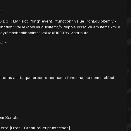
ts
D DO ITEM" slot="ring" event="function" value="onEquipItem"/>
unction" value="onDeEquipItem"/> depois disso va em Items.xml e
y="maxhealthpoints" value="1000"/> <attribute...
is)
o todas as tfs que procuro nenhuma funciona, só com o elfbot
em
Scripts
rro [Error - CreatureScript Interface]