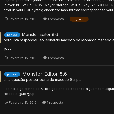
`player_id`, `value` FROM `player_storage` WHERE `key` = 1020 ORD
error in your SQL syntax; check the manual that corresponds to your 
Fevereiro 16, 2016
1 resposta
urgentee
Monster Editor 8.6
pedido
pergunta respondeu ao
leonardo macedo
de
leonardo macedo
@up
Fevereiro 15, 2016
1 resposta
Monster Editor 8.6
pedido
uma questão postou
leonardo macedo
Scripts
Boa noite galerinha do XTibia gostaria de saber se alguem tem alg
resposta @up @up
Fevereiro 11, 2016
1 resposta