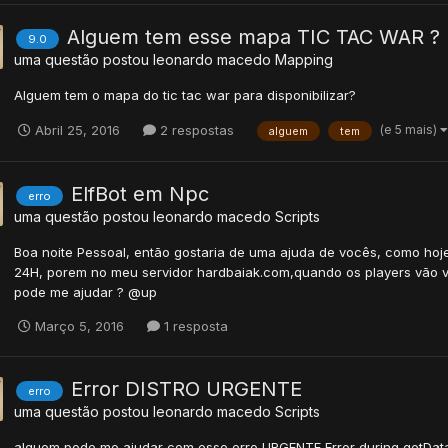
Alguem tem esse mapa TIC TAC WAR ?
9.0
uma questão postou
leonardo macedo
Mapping
Alguem tem o mapa do tic tac war para disponibilizar?
(e 5 mais)
Abril 25, 2016
2 respostas
alguem
tem
ElfBot em Npc
erro
uma questão postou
leonardo macedo
Scripts
Boa noite Pessoal, então gostaria de uma ajuda de vocês, como hoj
24H, porem no meu servidor hardbaiak.com,quando os players vão v
pode me ajudar ? @up
Março 5, 2016
1 resposta
Error DISTRO URGENTE
erro
uma questão postou
leonardo macedo
Scripts
alguem pode me ajudar com esse erro URGENTE Error during getDataInt