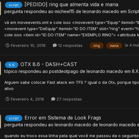
[PEDIDO] ring que almenta vida e mana
script
pergunta respondeu ao
micheel15
de
leonardo macedo
em
Scrip
vá em moveevents.xml e cole isso <movevent type="Equip" itemid="I
<movevent type="DeEquip" itemid="ID DO ITEM" slot="ring" event="f
cole isso <item id="ID DO ITEM" name="EXEMPLO RING"> <attribute ke
(e 4 ma
Fevereiro 10, 2016
12 respostas
ring
mana
OTX 8.6 - DASH+CAST
8.6
tópico respondeu ao
postdeotpago
de
leonardo macedo
em
8.X
Alguem sabe colocar Fast atack em TFS ? igual o da Otx, porque tip
ativo
Fevereiro 4, 2016
27 respostas
Error em Sistema de Look Frags
script
pergunta respondeu ao
leonardo macedo
de
leonardo macedo
quando eu troco essa linha pela qual você me passou da o seguinte e