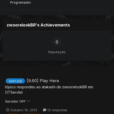
Programador
zwoorelookBR's Achievements
0
Reputação
[9.60] Play Here
open pvp
tópico respondeu ao
atakashi
de
zwoorelookBR
em
OTServlist
Servidor OFF '-'
Outubro 19, 2013
12 respostas