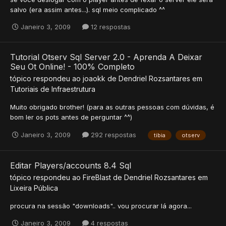
salvo (era assim antes...). sql meio complicado ^^
Janeiro 3, 2009
12 respostas
Tutorial Otserv Sql Server 2.0 - Aprenda A Deixar
Seu Ot Online! - 100% Completo
tópico respondeu ao
joaokk
de
Dendriel Rozsantares
em
Tutoriais de Infraestrutura
Muito obrigado brother! (para as outras pessoas com dúvidas, é
bom ler os pots antes de perguntar ^^)
Janeiro 3, 2009
292 respostas
tibia
otserv
Editar Players/accounts 8.4 Sql
tópico respondeu ao
FireBlast
de
Dendriel Rozsantares
em
Lixeira Pública
procura na sessão "downloads".. vou procurar lá agora...
Janeiro 3, 2009
4 respostas