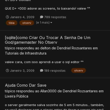
QUE D+ =DDD adorei as screens, to baixando! valew ^^
Janeiro 4, 2009
789 respostas
(e 1 mais)
tibia
otserv
[sqlite]como Criar Ou Trocar A Senha De Um
God/gamemaster No Otserv
tópico respondeu ao
delton
de
Dendriel Rozsantares
em
Tutoriais de Infraestrutura
valew cara, com isso aprendi a usar o sql editor ^^
Janeiro 3, 2009
189 respostas
otserv
Ajuda Como Dar Save
tópico respondeu ao
Allan3000
de
Dendriel Rozsantares
em
Lixeira Pública
o server geralmente salva sozinho de 5 em 5 minutos... também,
se você deslogar com o player antes de fexar o server ele será