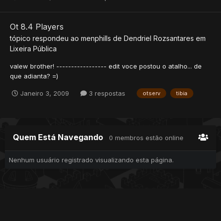
Ot 8.4 Players
tópico respondeu ao
menphills
de
Dendriel Rozsantares
em
Lixeira Pública
valew brother! ----------------- edit voce postou o atalho... de
que adianta? =)
Janeiro 3, 2009
3 respostas
otserv
tibia
Quem Está Navegando
0 membros estão online
Nenhum usuário registrado visualizando esta página.