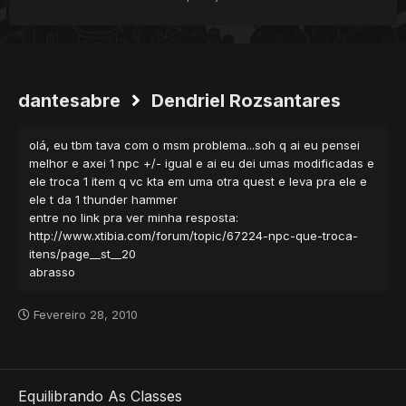
dantesabre
Dendriel Rozsantares
olá, eu tbm tava com o msm problema...soh q ai eu pensei
melhor e axei 1 npc +/- igual e ai eu dei umas modificadas e
ele troca 1 item q vc kta em uma otra quest e leva pra ele e
ele t da 1 thunder hammer
entre no link pra ver minha resposta:
http://www.xtibia.com/forum/topic/67224-npc-que-troca-
itens/page__st__20
abrasso
Fevereiro 28, 2010
Equilibrando As Classes