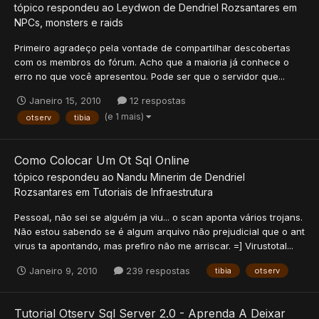
tópico respondeu ao
Leydwon
de
Dendriel Rozsantares
em
NPCs, monsters e raids
Primeiro agradeço pela vontade de compartilhar descobertas
com os membros do fórum. Acho que a maioria já conhece o
erro no que você apresentou. Pode ser que o servidor que...
Janeiro 15, 2010
12 respostas
(e 1 mais)
otserv
tibia
Como Colocar Um Ot Sql Online
tópico respondeu ao
Nandu Minerim
de
Dendriel
Rozsantares
em
Tutoriais de Infraestrutura
Pessoal, não sei se alguém ja viu... o scan aponta vários trojans.
Não estou sabendo se é algum arquivo não prejudicial que o ant
virus ta apontando, mas prefiro não me arriscar. =] Virustotal...
Janeiro 9, 2010
239 respostas
tibia
otserv
Tutorial Otserv Sql Server 2.0 - Aprenda A Deixar