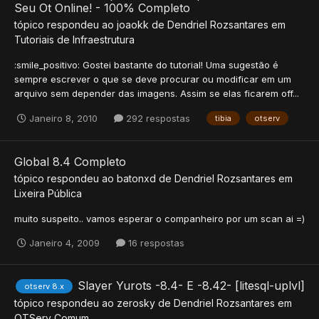
Seu Ot Online! - 100% Completo
tópico respondeu ao
joaokk
de
Dendriel Rozsantares
em
Tutoriais de Infraestrutura
:smile_positivo: Gostei bastante do tutorial! Uma sugestão é
sempre escrever o que se deve procurar ou modificar em um
arquivo sem depender das imagens. Assim se elas ficarem off...
Janeiro 8, 2010
292 respostas
tibia
otserv
Global 8.4 Completo
tópico respondeu ao
batonxd
de
Dendriel Rozsantares
em
Lixeira Pública
muito suspeito.. vamos esperar o companheiro por um scan ai =)
Janeiro 4, 2009
16 respostas
Slayer Yurots -8.4- E -8.42- [litesql-uplvl]
otserv 8.x
tópico respondeu ao
zerosky
de
Dendriel Rozsantares
em
OTServ Comum