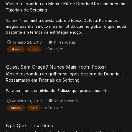
tópico respondeu ao
Monter Kill
de
Dendriel Rozsantares
em
Tutoriais de Scripting
Valew. Tirou minha dúvida sobre o tópico Defesa. Porque os
magos apanham muito mais em ot do que no global, o que muda
bastante em termos de estrategia e jogo.
Janeiro 21, 2010
11 respostas
(e 1 mais)
otserv
tibia
Quest Sem Graça? Nunca Mais! (com Fotos)
tópico respondeu ao
guilherme lopes bezerra
de
Dendriel
Rozsantares
em
Tutoriais de Scripting
Parabéns pela criatividade. É disso que precisamos =)
Janeiro 21, 2010
53 respostas
(e 1 mais)
otserv
tibia
Npc Que Troca Itens