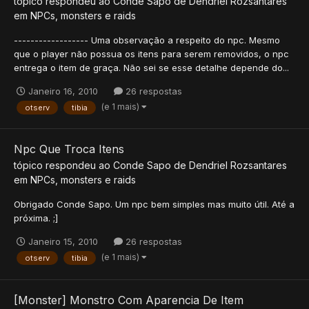
tópico respondeu ao
Conde Sapo
de
Dendriel Rozsantares
em
NPCs, monsters e raids
------------------ Uma observação a respeito do npc. Mesmo
que o player não possua os itens para serem removidos, o npc
entrega o item de graça. Não sei se esse detalhe depende do...
Janeiro 16, 2010
26 respostas
(e 1 mais)
otserv
tibia
Npc Que Troca Itens
tópico respondeu ao
Conde Sapo
de
Dendriel Rozsantares
em
NPCs, monsters e raids
Obrigado Conde Sapo. Um npc bem simples mas muito útil. Até a
próxima. ;]
Janeiro 15, 2010
26 respostas
(e 1 mais)
otserv
tibia
[Monster] Monstro Com Aparencia De Item