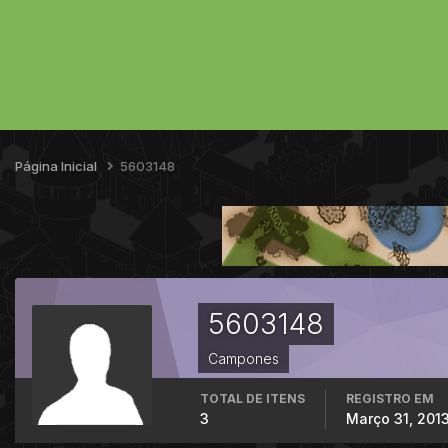
Página Inicial
5603148
5603148
Campones
TOTAL DE ITENS
REGISTRO EM
3
Março 31, 201