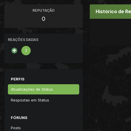
REPUTAÇÃO
Histórico de R
0
REAÇÕES DADAS
2
PERFIS
Atualizações de Status
Respostas em Status
FÓRUNS
Posts