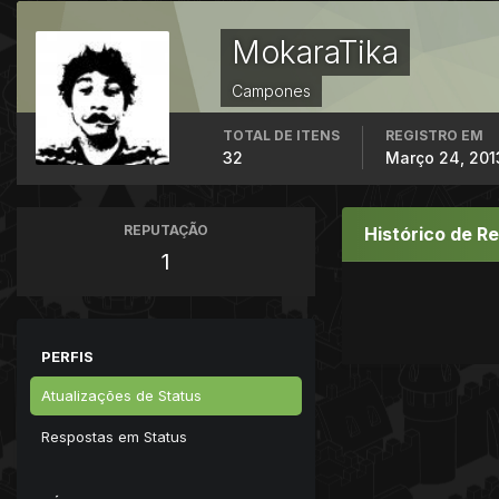
MokaraTika
Campones
TOTAL DE ITENS
REGISTRO EM
32
Março 24, 201
REPUTAÇÃO
Histórico de R
1
PERFIS
Atualizações de Status
Respostas em Status