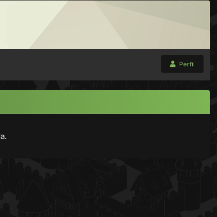
Perfil
a.