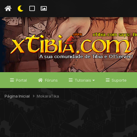
Portal
Fóruns
Tutoriais
Suporte
Página Inicial
MokaraTika