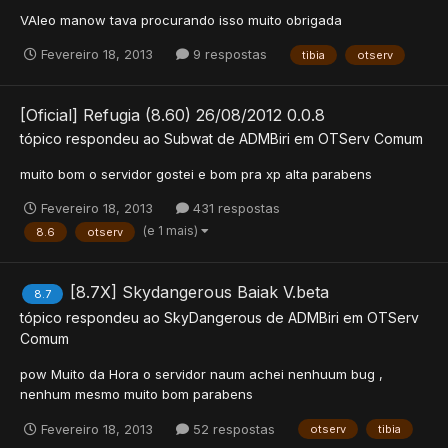
VAleo manow tava procurando isso muito obrigada
Fevereiro 18, 2013
9 respostas
tibia
otserv
[Oficial] Refugia (8.60) 26/08/2012 0.0.8
tópico respondeu ao
Subwat
de
ADMBiri
em
OTServ Comum
muito bom o servidor gostei e bom pra xp alta parabens
Fevereiro 18, 2013
431 respostas
(e 1 mais)
8.6
otserv
[8.7X] Skydangerous Baiak V.beta
8.7
tópico respondeu ao
SkyDangerous
de
ADMBiri
em
OTServ
Comum
pow Muito da Hora o servidor naum achei nenhuum bug ,
nenhum mesmo muito bom parabens
Fevereiro 18, 2013
52 respostas
otserv
tibia