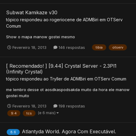
Subwat Kamikaze v30
tópico respondeu ao
rogeriocene
de
ADMBiri
em
OTServ
Comum
Show o mapa manow gostei mesmo
Fevereiro 18, 2013
146 respostas
tibia
otserv
[ Recomendado! ] [9.44] Crystal Server - 2.3Pl1
(Infinity Crystal)
tópico respondeu ao
Tryller
de
ADMBiri
em
OTServ Comum
me lembro desse ot aosdkaspodsakda muito da hora ele manow
gostei muito
Fevereiro 18, 2013
198 respostas
(e 6 mais)
9.4
tcs
Atlantyda World. Agora Com Executável.
8.6