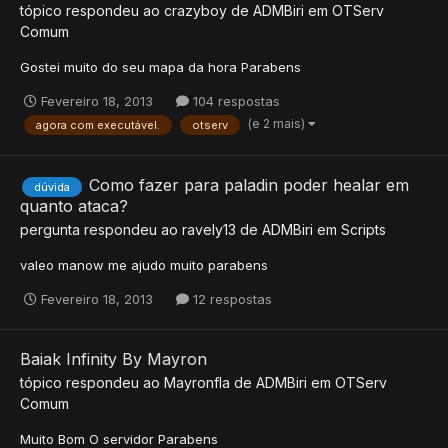
tópico respondeu ao
crazyboy
de
ADMBiri
em
OTServ
Comum
Gostei muito do seu mapa da hora Parabens
Fevereiro 18, 2013
104 respostas
(e 2 mais)
agora com executável.
otserv
Como fazer para paladin poder healar em
dúvida
quanto ataca?
pergunta respondeu ao
ravely13
de
ADMBiri
em
Scripts
valeo manow me ajudo muito parabens
Fevereiro 18, 2013
12 respostas
Baiak Infinity By Mayron
tópico respondeu ao
Mayronfla
de
ADMBiri
em
OTServ
Comum
Muito Bom O servidor Parabens