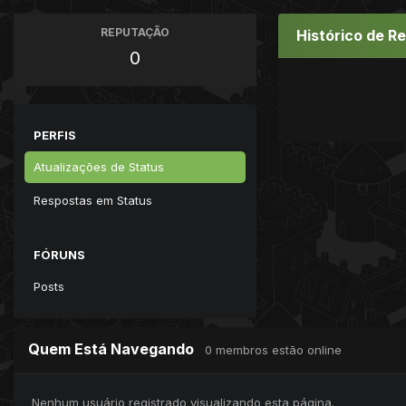
REPUTAÇÃO
Histórico de R
0
PERFIS
Atualizações de Status
Respostas em Status
FÓRUNS
Posts
Quem Está Navegando
0 membros estão online
Nenhum usuário registrado visualizando esta página.