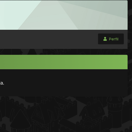
Perfil
a.