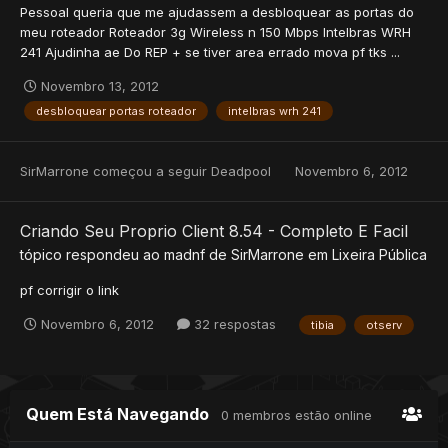
Pessoal queria que me ajudassem a desbloquear as portas do
meu roteador Roteador 3g Wireless n 150 Mbps Intelbras WRH
241 Ajudinha ae Do REP + se tiver area errado mova pf tks ...
Novembro 13, 2012
desbloquear portas roteador
intelbras wrh 241
SirMarrone
começou a seguir
Deadpool
Novembro 6, 2012
Criando Seu Proprio Client 8.54 - Completo E Facil
tópico respondeu ao
madnf
de
SirMarrone
em
Lixeira Pública
pf corrigir o link
Novembro 6, 2012
32 respostas
tibia
otserv
Quem Está Navegando
0 membros estão online