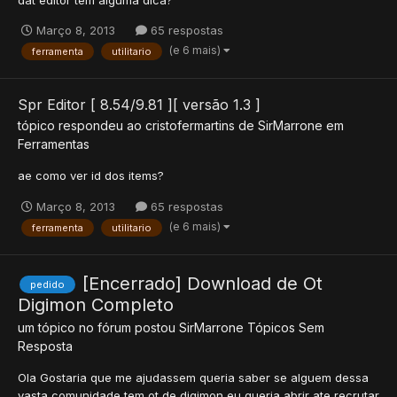
dat editor tem alguma dica?
Março 8, 2013
65 respostas
(e 6 mais)
ferramenta
utilitario
Spr Editor [ 8.54/9.81 ][ versão 1.3 ]
tópico respondeu ao
cristofermartins
de
SirMarrone
em
Ferramentas
ae como ver id dos items?
Março 8, 2013
65 respostas
(e 6 mais)
ferramenta
utilitario
[Encerrado] Download de Ot
pedido
Digimon Completo
um tópico no fórum postou
SirMarrone
Tópicos Sem
Resposta
Ola Gostaria que me ajudassem queria saber se alguem dessa
vasta comunidade tem ot de digimon eu queria abrir ate recrutar