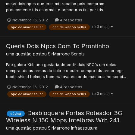
meus dois npcs que criei mt trabalho pois compram
praticamente tds as armas e armaduras tks por tds
Novembro 16, 2012
4 respostas
(e 3 mais)
npc de armor seller
npc de wapon seller
Queria Dois Npcs Com Td Prontinho
uma questão postou
SirMarrone
Scripts
Eae galera Xtibiana gostaria de pedir dois NPC's um deles
compra tds as armas do tibia e o outro compra tds armor legs
boots shield helmets bom eu tava editando mas puis no script...
Novembro 15, 2012
4 respostas
(e 3 mais)
npc de armor seller
npc de wapon seller
Desbloquera Portas Roteador 3G
dúvida
Wireless N 150 Mbps Intelbras Wrh 241
uma questão postou
SirMarrone
Infraestrutura