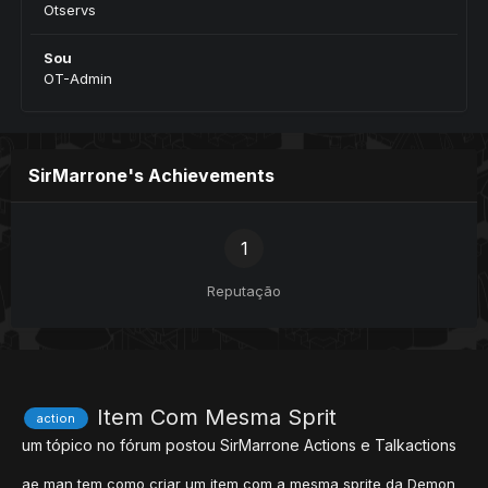
Otservs
Sou
OT-Admin
SirMarrone's Achievements
1
Reputação
Item Com Mesma Sprit
action
um tópico no fórum postou
SirMarrone
Actions e Talkactions
ae man tem como criar um item com a mesma sprite da Demon