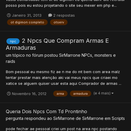
posso pois eu estou projetando o site seu mexer em php e...
Janeiro 31, 2013
2 respostas
ot digimon completo
otserv
2 Npcs Que Compram Armas E
npc
Armaduras
um tópico no fórum postou
SirMarrone
NPCs, monsters e
raids
Bom pessoal eu mesmo fiz ae n me do mt bem com area malz
tentar prestar mais atenção aki vai meus npcs que criaei mo
xatice se alguem quiser usar esta aqui Comprador de armas ...
(e 4 mais)
Novembro 16, 2012
arma
armadura
Queria Dois Npcs Com Td Prontinho
pergunta respondeu ao
SirMarrone
de
SirMarrone
em
Scripts
pode fechar ae pessoal criei um post na area npc postando