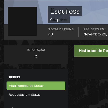
Esquiloss
Campones
TOTAL DE ITENS
REGISTRO EM
40
Novembro 29, 
REPUTAÇÃO
Histórico de R
0
PERFIS
Atualizações de Status
Respostas em Status