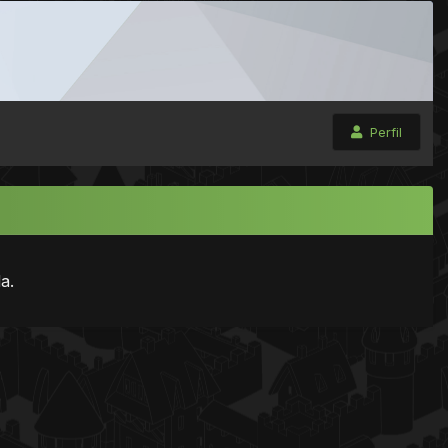
Perfil
a.