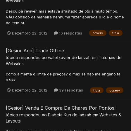
Websites
Desculpa reviver, más estava afastado de ots a muito tempo.
NÃO consigo de maneira nenhuma fazer aparece o id e o nome
do item af.
Dezembro 22, 2012
16 respostas
otserv
tibia
[Gesior Acc] Trade Offline
tópico respondeu ao
walefxavier
de
lanzah
em
Tutoriais de
Websites
como almenta o limite de preços? o max se não me engano ta
9.9kk
Dezembro 22, 2012
39 respostas
tibia
otserv
[Gesior] Venda E Compra De Chares Por Pontos!
tópico respondeu ao
Piabeta Kun
de
lanzah
em
Websites &
Layouts