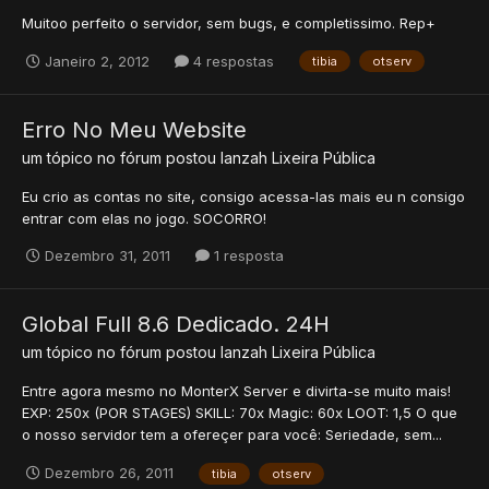
Muitoo perfeito o servidor, sem bugs, e completissimo. Rep+
Janeiro 2, 2012
4 respostas
tibia
otserv
Erro No Meu Website
um tópico no fórum postou
lanzah
Lixeira Pública
Eu crio as contas no site, consigo acessa-las mais eu n consigo
entrar com elas no jogo. SOCORRO!
Dezembro 31, 2011
1 resposta
Global Full 8.6 Dedicado. 24H
um tópico no fórum postou
lanzah
Lixeira Pública
Entre agora mesmo no MonterX Server e divirta-se muito mais!
EXP: 250x (POR STAGES) SKILL: 70x Magic: 60x LOOT: 1,5 O que
o nosso servidor tem a ofereçer para você: Seriedade, sem...
Dezembro 26, 2011
tibia
otserv