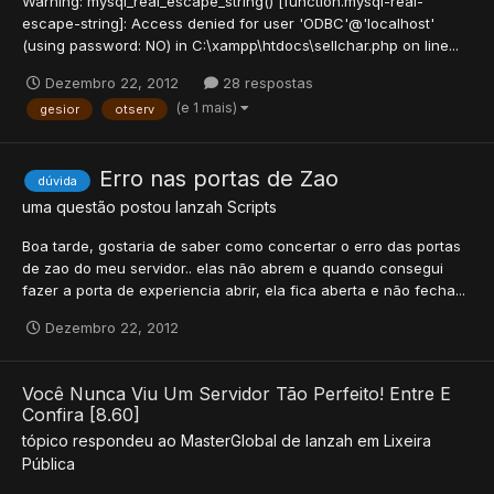
Warning: mysql_real_escape_string() [function.mysql-real-
escape-string]: Access denied for user 'ODBC'@'localhost'
(using password: NO) in C:\xampp\htdocs\sellchar.php on line...
Dezembro 22, 2012
28 respostas
(e 1 mais)
gesior
otserv
Erro nas portas de Zao
dúvida
uma questão postou
lanzah
Scripts
Boa tarde, gostaria de saber como concertar o erro das portas
de zao do meu servidor.. elas não abrem e quando consegui
fazer a porta de experiencia abrir, ela fica aberta e não fecha...
Dezembro 22, 2012
Você Nunca Viu Um Servidor Tão Perfeito! Entre E
Confira [8.60]
tópico respondeu ao
MasterGlobal
de
lanzah
em
Lixeira
Pública