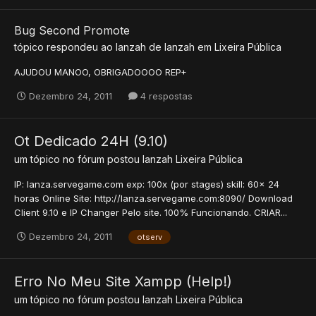
Bug Second Promote
tópico respondeu ao
lanzah
de
lanzah
em
Lixeira Pública
AJUDOU MANOO, OBRIGADOOOO REP+
Dezembro 24, 2011
4 respostas
Ot Dedicado 24H (9.10)
um tópico no fórum postou
lanzah
Lixeira Pública
IP: lanza.servegame.com exp: 100x (por stages) skill: 60x 24
horas Online Site: http://lanza.servegame.com:8090/ Download
Client 9.10 e IP Changer Pelo site. 100% Funcionando. CRIAR...
Dezembro 24, 2011
otserv
Erro No Meu Site Xampp (Help!)
um tópico no fórum postou
lanzah
Lixeira Pública