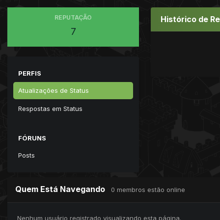
REPUTAÇÃO
Histórico de R
7
PERFIS
Atualizações de Status
Respostas em Status
FÓRUNS
Posts
Quem Está Navegando
0 membros estão online
Nenhum usuário registrado visualizando esta página.