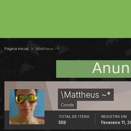
Página Inicial
\Mattheus ~*
\Mattheus ~*
Conde
TOTAL DE ITENS
REGISTRO EM
559
Fevereiro 11, 