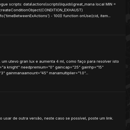
e scripts: data\actions\scripts\liquids\great_mana local MIN =
= createConditionObject(CONDITION_EXHAUST)
timeBetweenExActions') - 100)) function onUse(cid, item...
, um utevo gran lux e aumenta 4 ml, como faço para resolver isto
on="a knight" needpremium="0" gaincap="25" gainhp="15"
" gainmanaamount="45" manamultiplier="1.0"...
o usar de outra versão, neste caso se possível, poste um link.