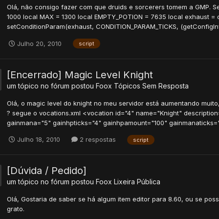
Olá, não consigo fazer com que druids e sorcerers tomem a GMP. Segu
1000 local MAX = 1300 local EMPTY_POTION = 7635 local exhaust 
setConditionParam(exhaust, CONDITION_PARAM_TICKS, (getConfigInfo('
Julho 20, 2010
script
[Encerrado] Magic Level Knight
um tópico no fórum postou
Foox
Tópicos Sem Resposta
Olá, o magic level do knight no meu servidor está aumentando muito
? segue o vocations.xml <vocation id="4" name="Knight" descripti
gainmana="5" gainhpticks="4" gainhpamount="100" gainmanaticks="3
Julho 18, 2010
2 respostas
script
[Dúvida / Pedido]
um tópico no fórum postou
Foox
Lixeira Pública
Olá, Gostaria de saber se há algum item editor para 8.60, ou se poss
grato.