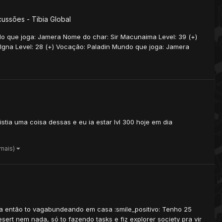
cussões - Tibia Global
do que joga: Jamera Nome do char: Sir Macunaima Level: 39 (+)
 Igna Level: 28 (+) Vocação: Paladin Mundo que joga: Jamera
stia uma coisa dessas e eu ia estar lvl 300 hoje em dia
 mais)
 aula então to vagabundeando em casa :smile_positivo: Tenho 25
sert nem nada, só to fazendo tasks e fiz explorer society pra vir