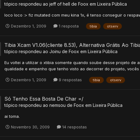
tópico respondeu ao
jeff of hell
de
Foox
em
Lixeira Pública
loco loco :> fiz mutated com meu kina 1x, é tenso conseguir o respa
Dezembro 1, 2009
1 resposta
tibia
otserv
Tibia Xcam V1.06(cliente 8.53), Alternativa Grátis Ao Tib
tópico respondeu ao
Joinu
de
Foox
em
Lixeira Pública
Eu voltei a utilizar o xtibia somente quando soube desse projeto de 
qualidade e empenho que tenho visto ao decorrer do projeto, vocês
Dezembro 1, 2009
9 respostas
tibia
otserv
Só Tenho Essa Bosta De Char =/
tópico respondeu ao
nemsou
de
Foox
em
Lixeira Pública
ai toma.
Novembro 30, 2009
14 respostas