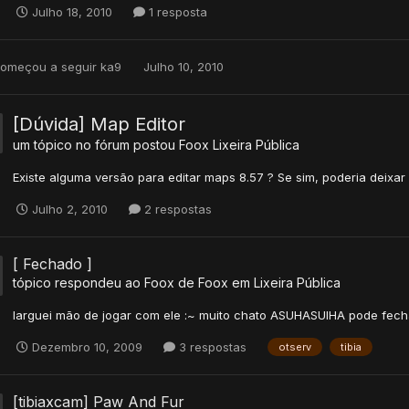
Julho 18, 2010
1 resposta
omeçou a seguir
ka9
Julho 10, 2010
[Dúvida] Map Editor
um tópico no fórum postou
Foox
Lixeira Pública
Existe alguma versão para editar maps 8.57 ? Se sim, poderia deixar 
Julho 2, 2010
2 respostas
[ Fechado ]
tópico respondeu ao
Foox
de
Foox
em
Lixeira Pública
larguei mão de jogar com ele :~ muito chato ASUHASUIHA pode fech
Dezembro 10, 2009
3 respostas
otserv
tibia
[tibiaxcam] Paw And Fur