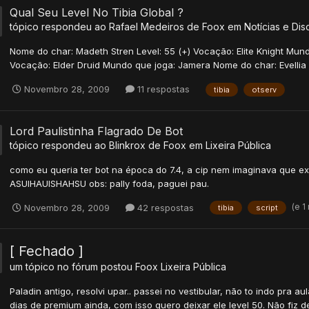
Qual Seu Level No Tibia Global ?
tópico respondeu ao
Rafael Medeiros
de
Foox
em
Notícias e Dis
Nome do char: Madeth Stren Level: 55 (+) Vocação: Elite Knight Mun
Vocação: Elder Druid Mundo que joga: Jamera Nome do char: Evellia
Novembro 28, 2009
11 respostas
tibia
otserv
Lord Paulistinha Flagrado De Bot
tópico respondeu ao
Blinkrox
de
Foox
em
Lixeira Pública
como eu queria ter bot na época do 7.4, a cip nem imaginava que exi
ASUIHAUISHAHSU obs: pally foda, paguei pau.
(e 1
Novembro 28, 2009
42 respostas
tibia
script
[ Fechado ]
um tópico no fórum postou
Foox
Lixeira Pública
Paladin antigo, resolvi upar.. passei no vestibular, não to indo pra
dias de premium ainda, com isso quero deixar ele level 50. Não fiz de