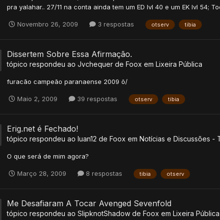
pra yalahar.. 27/11 na conta ainda tem um ED lvl 40 e um EK lvl 54; To
Novembro 26, 2009
3 respostas
otserv
tibia
Dissertem Sobre Essa Afirmação.
tópico respondeu ao
Jvchequer
de
Foox
em
Lixeira Pública
furacão campeão paranaense 2009 õ/
Maio 2, 2009
39 respostas
otserv
tibia
Erig.net é Fechado!
tópico respondeu ao
luan12
de
Foox
em
Notícias e Discussões - 
O que será de mim agora?
Março 28, 2009
8 respostas
tibia
otserv
Me Desafiaram A Tocar Avenged Sevenfold
tópico respondeu ao
SlipknotShadow
de
Foox
em
Lixeira Pública