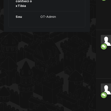
conheci o
xTibia
Sou
OT-Admin