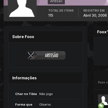
Artesão
TOTAL DE ITENS
REGISTRO EM
115
Abril 30, 2006
Foox
Sobre Foox
Informações
Foox
c
Char no Tibia
Não jogo
Forma que
Otservs