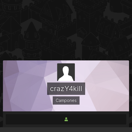
crazY4kill
Campones