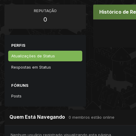
REPUTAÇÃO
Histórico de R
0
PERFIS
Atualizações de Status
Respostas em Status
FÓRUNS
Posts
Quem Está Navegando
0 membros estão online
Nenhum usuário registrado visualizando esta página.