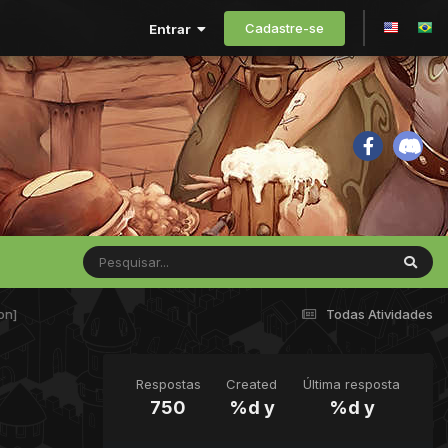
Cadastre-se
Entrar
on]
Todas Atividades
Respostas
Created
Última resposta
750
%d y
%d y