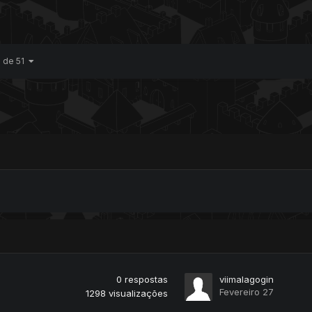
1 de 51
0
respostas
viimalagogin
Fevereiro 27
1298
visualizações