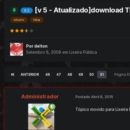
[v 5 - Atualizado]download T
8.2
otserv
tibia
Por
delton
Setembro 8, 2008
em
Lixeira Pública
ANTERIOR
46
47
48
49
50
51
Página 5
Administrador
Postado
Abril 8, 2015
Tópico movido para Lixeira Pú