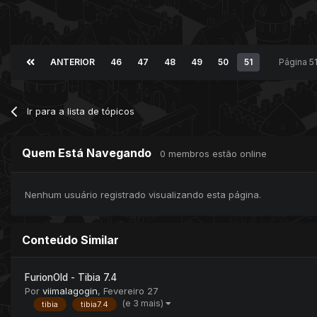
ANTERIOR
46
47
48
49
50
51
Página 5
Ir para a lista de tópicos
Quem Está Navegando
0 membros estão online
Nenhum usuário registrado visualizando esta página.
Conteúdo Similar
FurionOld - Tibia 7.4
Por
viimalagogin
,
Fevereiro 27
(e 3 mais)
tibia
tibia7.4