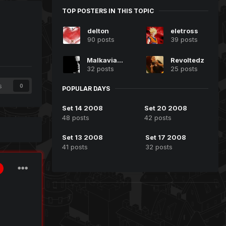
TOP POSTERS IN THIS TOPIC
delton
eletross
90 posts
39 posts
Malkavianz
Revoltedz
32 posts
25 posts
s
0
POPULAR DAYS
Set 14 2008
Set 20 2008
48 posts
42 posts
Set 13 2008
Set 17 2008
41 posts
32 posts