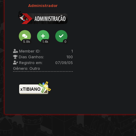
Administrador
5.8k
1.4k
0
Member ID:
1
Dias Ganhos:
100
Registro em:
07/09/05
Gênero:
Outro