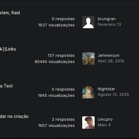
stem, Raid
0
respostas
brungran
Fevereiro 13
1637
visualizações
k](Links
137
respostas
Jehmerson
Abril 28, 2019
80440
visualizações
a Test
Nightstar
0
respostas
Agosto 13, 2025
1945
visualizações
dar na criação
2
respostas
cmcpro
Maio 9
1657
visualizações