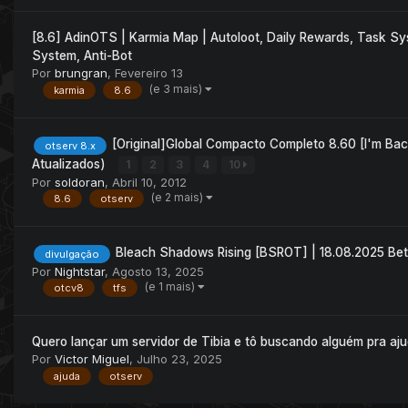
[8.6] AdinOTS | Karmia Map | Autoloot, Daily Rewards, Task Sy
System, Anti-Bot
Por
brungran
,
Fevereiro 13
(e 3 mais)
karmia
8.6
[Original]Global Compacto Completo 8.60 [I'm Bac
otserv 8.x
Atualizados)
1
2
3
4
10
Por
soldoran
,
Abril 10, 2012
(e 2 mais)
8.6
otserv
Bleach Shadows Rising [BSROT] | 18.08.2025 Bet
divulgação
Por
Nightstar
,
Agosto 13, 2025
(e 1 mais)
otcv8
tfs
Quero lançar um servidor de Tibia e tô buscando alguém pra aju
Por
Victor Miguel
,
Julho 23, 2025
ajuda
otserv