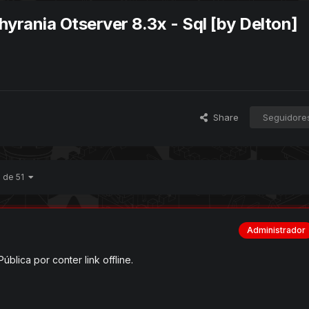
hyrania Otserver 8.3x - Sql [by Delton]
Share
Seguidore
1 de 51
Administrador
blica por conter link offline.