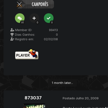
91
0
0
Member ID:
99413
Dias Ganhos:
0
Registro em:
02/02/08
1 month later...
873037
Postado
Julho 20, 2009