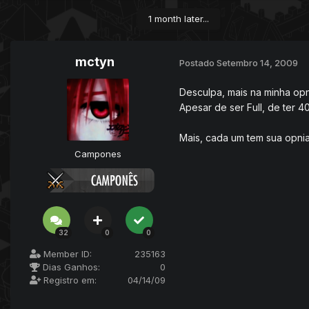
1 month later...
mctyn
Postado
Setembro 14, 2009
Desculpa, mais na minha op
Apesar de ser Full, de ter 4
Mais, cada um tem sua opni
Campones
32
0
0
Member ID:
235163
Dias Ganhos:
0
Registro em:
04/14/09