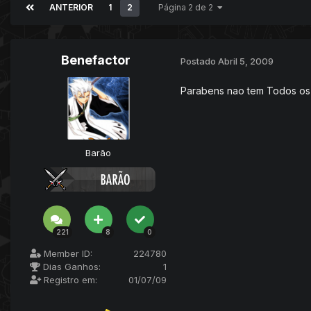
ANTERIOR
1
2
Página 2 de 2
Benefactor
Postado
Abril 5, 2009
Parabens nao tem Todos os 
Barão
221
8
0
Member ID:
224780
Dias Ganhos:
1
Registro em:
01/07/09