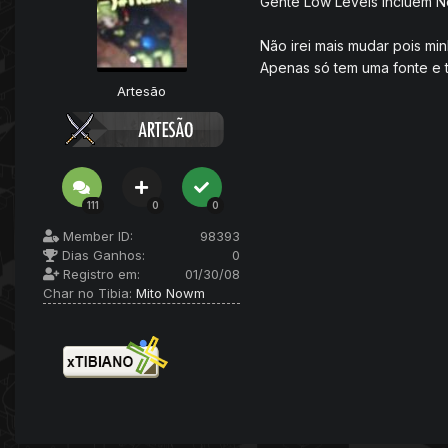
Gente Low Levels incluem N
Não irei mais mudar pois mi
Apenas só tem uma fonte e t
Artesão
111
0
0
Member ID:
98393
Dias Ganhos:
0
Registro em:
01/30/08
Char no Tibia:
Mito Nowm