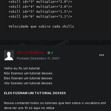
<skill id="3" multiplier="2.0"/>

<skill id="4" multiplier="2.0"/>

<skill id="5" multiplier="1.5"/>

<skill id="6" multiplier="1.1"/>

Velocidade que subira cada skills
Darth Sidious
3
Postado
Dezembro 11, 2007
Velho eu fis um tutorial
Nós fizemos um tutorial desses
Eles fizeram um tutorial desses
Vós fizestes um tutorial desses
ELES FIZERAM UM TUTORIAL DESSES
Nossa contando todos os tutoriais que tem sobre o vocations.xml
deve ter uns 10 só aqui no xtibia