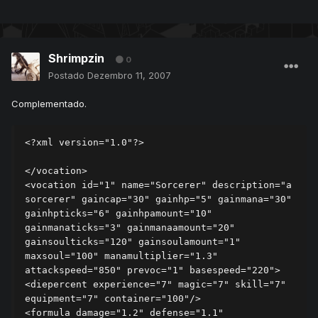
Shrimpzin
0
Postado
Dezembro 11, 2007
Complementado.
<?xml version="1.0"?>

</vocation>

<vocation id="1" name="Sorcerer" description="a 
sorcerer" gaincap="30" gainhp="5" gainmana="30" 
gainhpticks="6" gainhpamount="10" 
gainmanaticks="3" gainmanaamount="20" 
gainsoulticks="120" gainsoulamount="1" 
maxsoul="100" manamultiplier="1.3" 
attackspeed="850" prevoc="1" basespeed="220">

<diepercent experience="7" magic="7" skill="7" 
equipment="7" container="100"/>

<formula damage="1.2" defense="1.1" 