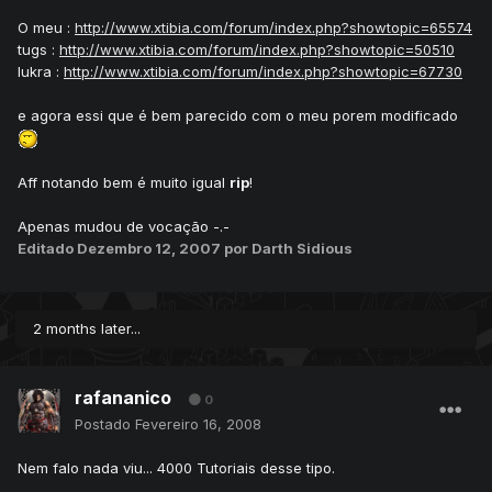
O meu :
http://www.xtibia.com/forum/index.php?showtopic=65574
tugs :
http://www.xtibia.com/forum/index.php?showtopic=50510
lukra :
http://www.xtibia.com/forum/index.php?showtopic=67730
e agora essi que é bem parecido com o meu porem modificado
Aff notando bem é muito igual
rip
!
Apenas mudou de vocação -.-
Editado
Dezembro 12, 2007
por Darth Sidious
2 months later...
rafananico
0
Postado
Fevereiro 16, 2008
Nem falo nada viu... 4000 Tutoriais desse tipo.