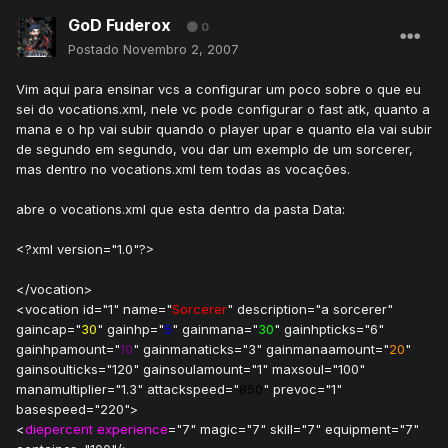
GoD Fuderox
0
Postado
Novembro 2, 2007
Vim aqui para ensinar vcs a configurar um poco sobre o que eu
sei do vocations.xml, nele vc pode configurar o fast atk, quanto a
mana e o hp vai subir quando o player upar e quanto ela vai subir
de segundo em segundo, vou dar um exemplo de um sorcerer,
mas dentro no vocations.xml tem todas as vocações.
abre o vocations.xml que esta dentro da pasta Data:
<?xml version="1.0"?>
</vocation>
<vocation id="1" name="
Sorcerer
" description="a sorcerer"
gaincap="
30
" gainhp="
5
" gainmana="
30
" gainhpticks="6"
gainhpamount="
10
" gainmanaticks="3" gainmanaamount="
20
"
gainsoulticks="120" gainsoulamount="1" maxsoul="100"
manamultiplier="1.3" attackspeed="
850
" prevoc="1"
basespeed="220">
<
diepercent experience
="7" magic="7" skill="7" equipment="7"