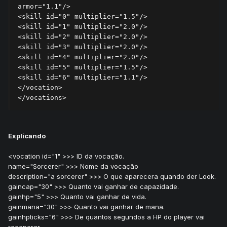
armor="1.1"/>

<skill id="0" multiplier="1.5"/>

<skill id="1" multiplier="2.0"/>

<skill id="2" multiplier="2.0"/>

<skill id="3" multiplier="2.0"/>

<skill id="4" multiplier="2.0"/>

<skill id="5" multiplier="1.5"/>

<skill id="6" multiplier="1.1"/>

</vocation>

</vocations>
Explicando
<vocation id="1" >>> ID da vocação.
name="Sorcerer" >>> Nome da vocação
description="a sorcerer" >>> O que aparecera quando der Look.
gaincap="30" >>> Quanto vai ganhar de capazidade.
gainhp="5" >>> Quanto vai ganhar de vida.
gainmana="30" >>> Quanto vai ganhar de mana.
gainhpticks="6" >>> De quantos segundos a HP do player vai
regenerar