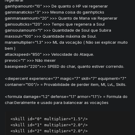
gainhpamount="10" >>> De quanto o HP vai regenerar
gainmanaticks="3" >>> Mesma coisa do gainhpticks
gainmanaamount="20" >>> Quanto de Mana vai Regenerar
gainsoulticks="120" >>> Tempo que regenera a Soul
gainsoulamount="1" >>> Quantidade de Soul que Subira
maxsoul="100" >>> Quantidade máxima de Soul.
manamultiplier="1.3" >>> ML da vocação ( Não sei explicar muito
bem )
attackspeed="850" >>> Velocidade do Ataque.
prevoc="1" >>> Não mexer
basespeed="220">>> SPEED do char, quanto estiver correndo.
<diepercent experience="7" magic="7" skill="7" equipment="7"
container="100"/> = Provabilidade de perder item, Ml, LvL, Skills.
<formula damage="1.2" defense="1.1" armor="1.1"/> = Formula do
char.Geralmente e usado para balancear as vocações
<skill id="0" multiplier="1.5"/>

<skill id="1" multiplier="2.0"/>

<skill id="2" multiplier="2.0"/>
