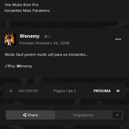
Vlw Muito Bom Pra
Iniciantes Mais Parabens
Wenemy
0
Postado
Fevereiro 24, 2008
Muito facil porem muito util para os iniciantes...
//
Y
ou
W
enemy
ANTERIOR
Página 1 de 2
PRÓXIMA
Share
Seguidores
0