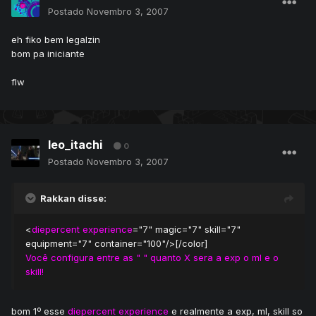
Postado
Novembro 3, 2007
eh fiko bem legalzin
bom pa iniciante
flw
leo_itachi
0
Postado
Novembro 3, 2007
Rakkan disse:
<
diepercent experience
="7" magic="7" skill="7"
equipment="7" container="100"/>[/color]
Você configura entre as " " quanto X sera a exp o ml e o
skill!
bom 1º esse
diepercent experience
e realmente a exp, ml, skill so