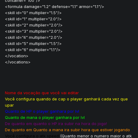
container="100"/>
<formula damage="1.2" defense="1.1" armor="1.1"/>
<skill id="0" multiplier="1.5"/>
<skill id="1" multiplier="2.0"/>
<skill id="2" multiplier="2.0"/>
<skill id="3" multiplier="2.0"/>
<skill id="4" multiplier="2.0"/>
<skill id="5" multiplier="1.5"/>
<skill id="6" multiplier="1.1"/>
</vocation>
</vocations>
Nome da vocação que você vai editar
Você configura quando de cap o player ganhará cada vez que
upar
Quanto de HP o player ganhara por lvl
Quanto de mana o player ganhara por lvl
De quanto em quanto o HP ira subir na hora do jogo!
De quanto em Quanto a mana ira subir hora que estiver jogando
Você configura o atk speed
(Quanto menor o numero maior o atk