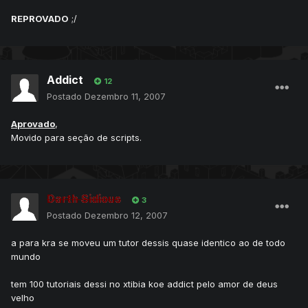
REPROVADO
;/
Addict
12
Postado
Dezembro 11, 2007
Aprovado
,
Movido para seção de scripts.
Darth Sidious
3
Postado
Dezembro 12, 2007
a para kra se moveu um tutor dessis quase identico ao de todo
mundo
tem 100 tutoriais dessi no xtibia koe addict pelo amor de deus
velho