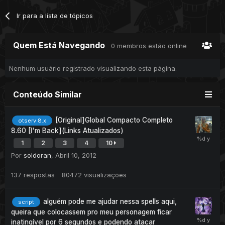
Ir para a lista de tópicos
Quem Está Navegando
0 membros estão online
Nenhum usuário registrado visualizando esta página.
Conteúdo Similar
[Original]Global Compacto Completo
otserv 8.x
8.60 [I'm Back](Links Atualizados)
1
2
3
4
10
Por
soldoran
,
Abril 10, 2012
137
respostas
80472
visualizações
alguém pode me ajudar nessa spells aqui,
script
queira que colocassem pro meu personagem ficar
inatingível por 6 segundos e podendo atacar