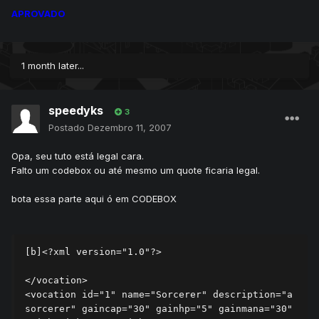
APROVADO
1 month later...
speedyks
3
Postado
Dezembro 11, 2007
Opa, seu tuto está legal cara.
Falto um codebox ou até mesmo um quote ficaria legal.
bota essa parte aqui ó em CODEBOX
[b]<?xml version="1.0"?>

</vocation>

<vocation id="1" name="Sorcerer" description="a 
sorcerer" gaincap="30" gainhp="5" gainmana="30" 