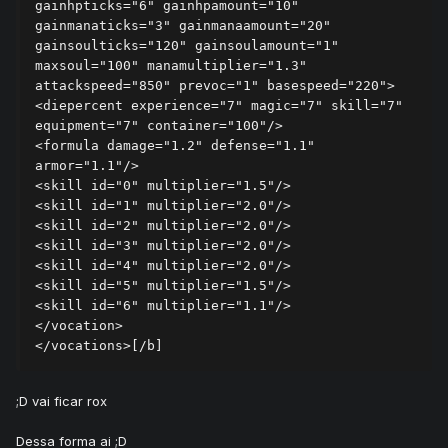
gainhpticks="6" gainhpamount="10" 
gainmanaticks="3" gainmanaamount="20" 
gainsoulticks="120" gainsoulamount="1" 
maxsoul="100" manamultiplier="1.3" 
attackspeed="850" prevoc="1" basespeed="220">

<diepercent experience="7" magic="7" skill="7" 
equipment="7" container="100"/>

<formula damage="1.2" defense="1.1" 
armor="1.1"/>

<skill id="0" multiplier="1.5"/>

<skill id="1" multiplier="2.0"/>

<skill id="2" multiplier="2.0"/>

<skill id="3" multiplier="2.0"/>

<skill id="4" multiplier="2.0"/>

<skill id="5" multiplier="1.5"/>

<skill id="6" multiplier="1.1"/>

</vocation>

</vocations>[/b]
;D vai ficar rox
Dessa forma ai ;D