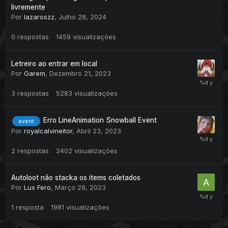
livremente
Por
lazaroszz
,
Julho 28, 2024
0
respostas
1459
visualizações
Letreiro ao entrar em local
Por
Garem
,
Dezembro 21, 2023
3
respostas
5283
visualizações
Erro LineAnimation Snowball Event
event
Por
royalcalvineitor
,
Abril 23, 2023
2
respostas
2402
visualizações
Autoloot não stacka os items coletados
Por
Lux Fero
,
Março 28, 2023
1
resposta
1981
visualizações