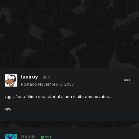
laairoy
0
Postado
Novembro 3, 2007
/gg , ficou ótimo seu tutorial ajuda muito aos novatos....
vlw
Skulls
331