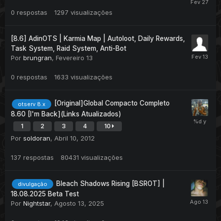
0
respostas
1297
visualizações
[8.6] AdinOTS | Karmia Map | Autoloot, Daily Rewards,
Task System, Raid System, Anti-Bot
Por
brungran
,
Fevereiro 13
0
respostas
1633
visualizações
[Original]Global Compacto Completo
otserv 8.x
8.60 [I'm Back](Links Atualizados)
1
2
3
4
10
Por
soldoran
,
Abril 10, 2012
137
respostas
80431
visualizações
Bleach Shadows Rising [BSROT] |
divulgação
18.08.2025 Beta Test
Por
Nightstar
,
Agosto 13, 2025