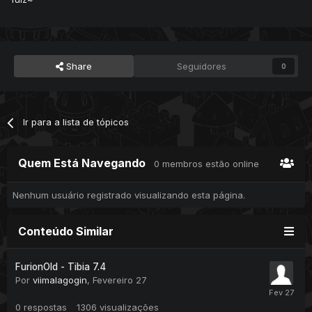
Share
Seguidores
0
Ir para a lista de tópicos
Quem Está Navegando
0 membros estão online
Nenhum usuário registrado visualizando esta página.
Conteúdo Similar
FurionOld - Tibia 7.4
Por
viimalagogin
,
Fevereiro 27
0
respostas
1306
visualizações