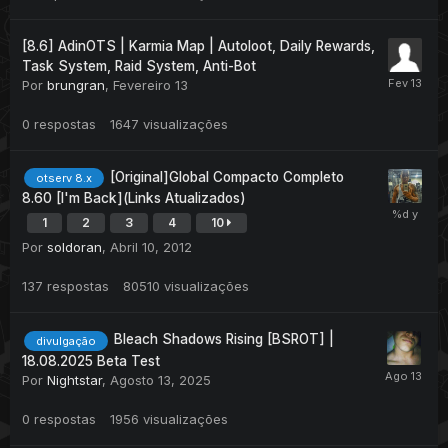
[8.6] AdinOTS | Karmia Map | Autoloot, Daily Rewards,
Task System, Raid System, Anti-Bot
Por
brungran
,
Fevereiro 13
0
respostas
1647
visualizações
[Original]Global Compacto Completo
otserv 8.x
8.60 [I'm Back](Links Atualizados)
1
2
3
4
10
Por
soldoran
,
Abril 10, 2012
137
respostas
80510
visualizações
Bleach Shadows Rising [BSROT] |
divulgação
18.08.2025 Beta Test
Por
Nightstar
,
Agosto 13, 2025
0
respostas
1956
visualizações