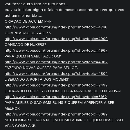
vou fazer outra lista de tuto bons...
eu vou kolokar algun q falam do mesmo assunto pra ver qual vcs
acham melhor blz .....
CRIAÇAO DE ACC EM PHP:
http://www.xtibia.com/forum/index.php?showtopic=4746
COMPILAÇAO DE 7.4 E 7.5:
http://www.xtibia.com/forum/index.php?showtopic=4900
CANSADO DE NUKERS?:
http://www.xtibia.com/forum/index.php?showtopic=4967
PARA QUEM N SABE FAZER GM:
http://www.xtibia.com/forum/index.php?showtopic=4962
FAZENDO NOVAS QUESTS PARA SEU OT:
http://www.xtibia.com/forum/index.php?showtopic=4804
LIBERANDO A PORTA DOS MODENS:
http://www.xtibia.com/forum/index.php?showtopic=2492
LIBERANDO O PORT 7171 COM 3 OU 4 MANEIRAS DE TENTATIVA:
http://www.xtibia.com/forum/index.php?showtopic=6162
PARA AKELES Q SAO GMS RUINS E QUEREM APRENDER A SER
MELHOR:
http://www.xtibia.com/forum/index.php?showtopic=6089
NET COMPARTILHADA N TEM COMO ABRIR OT...QUEM DISSE ISSO
VEJA COMO AKI!: