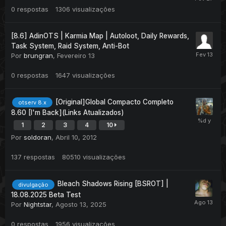
0
respostas
1306
visualizações
[8.6] AdinOTS | Karmia Map | Autoloot, Daily Rewards,
Task System, Raid System, Anti-Bot
Por
brungran
,
Fevereiro 13
0
respostas
1647
visualizações
[Original]Global Compacto Completo
otserv 8.x
8.60 [I'm Back](Links Atualizados)
1
2
3
4
10
Por
soldoran
,
Abril 10, 2012
137
respostas
80510
visualizações
Bleach Shadows Rising [BSROT] |
divulgação
18.08.2025 Beta Test
Por
Nightstar
,
Agosto 13, 2025
0
respostas
1956
visualizações