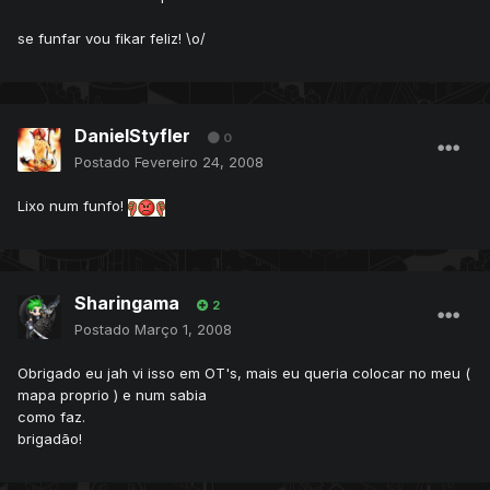
se funfar vou fikar feliz! \o/
DanielStyfler
0
Postado
Fevereiro 24, 2008
Lixo num funfo!
Sharingama
2
Postado
Março 1, 2008
Obrigado eu jah vi isso em OT's, mais eu queria colocar no meu (
mapa proprio ) e num sabia
como faz.
brigadão!