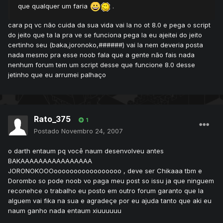
que qualquer um faria
.
cara pq vc não cuida da sua vida vai la no ot 8.0 e pega o script
do jeito que ta la pra ve se funciona pega la eu ajeitei do jeito
certinho seu (baka,joronoko,######) vai la nem deveria posta
nada mesmo pra esse noob fala que a gente não fais nada
nenhum forum tem um script desse que funcione 8.0 desse
jetinho que eu arrumei palhaço
Rato_375
1
Postado
Novembro 24, 2007
o darth entaum pq você naum desenvolveu antes
BAKAAAAAAAAAAAAAAAA
JORONOKOOOooooooooooooooooo , deve ser Chikaaa tbm e
Dorombo so pode noob vo paga meu post so issu ja que ninguem
reconehce o trabalho eu posto em outro forum garanto que la
alguem vai fika na sua e agradeçe por eu ajuda tanto que aki eu
naum ganho nada entaum xiuuuuuu