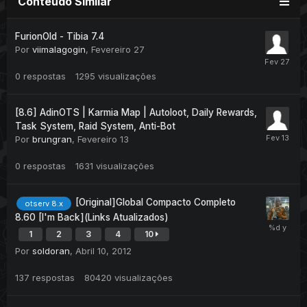
Conteúdo Similar
FurionOld - Tibia 7.4
Por
viimalagogin
,
Fevereiro 27
0
respostas
1295
visualizações
[8.6] AdinOTS | Karmia Map | Autoloot, Daily Rewards,
Task System, Raid System, Anti-Bot
Por
brungran
,
Fevereiro 13
0
respostas
1631
visualizações
[Original]Global Compacto Completo
otserv 8.x
8.60 [I'm Back](Links Atualizados)
1
2
3
4
10
Por
soldoran
,
Abril 10, 2012
137
respostas
80420
visualizações