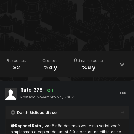
Respostas
Created
Última resposta
82
%d y
%d y
Rato_375
1
Postado
Novembro 24, 2007
Darth Sidious disse:
@Raphael Rato
, Você não desenvolveu essa script você
simplesmente copiou de um ot 8.0 e postou no xtibia coisa