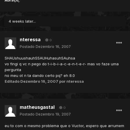
Abraço,
4 weeks later...
nteressa
0
Postado
Dezembro 16, 2007
SHAUshuushauhSSAUHuhasuhSAuhsa
vo fingi q vc n pego do t-i-b-i-a-c-e-n-t-e-r- mas vo faze uma
pergunta
no meu ot n ta dando certo pq? eh 8.0
Editado
Dezembro 16, 2007
por nteressa
matheusgastal
0
Postado
Dezembro 19, 2007
eu to com o mesmo problema que o Vuctor, espero que arrumem