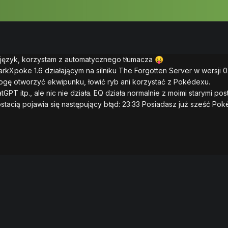
 język, korzystam z automatycznego tłumacza
😛
Xpoke 1.6 działającym na silniku The Forgotten Server w wersji 0
mogę otworzyć ekwipunku, łowić ryb ani korzystać z Pokédexu.
T itp., ale nic nie działa. EQ działa normalnie z moimi starymi post
stacią pojawia się następujący błąd: 23:33 Posiadasz już sześć 