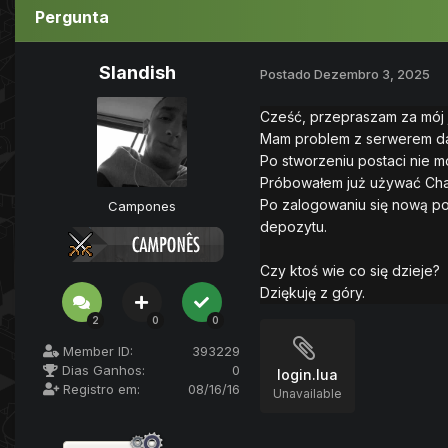
Pergunta
Slandish
Postado
Dezembro 3, 2025
Cześć, przepraszam za mój
Mam problem z serwerem dark
Po stworzeniu postaci nie 
Próbowałem już używać ChatGP
Po zalogowaniu się nową po
Campones
depozytu.
Czy ktoś wie co się dzieje?
Dziękuję z góry.
2
0
0
Member ID:
393229
Dias Ganhos:
0
login.lua
Registro em:
08/16/16
Unavailable