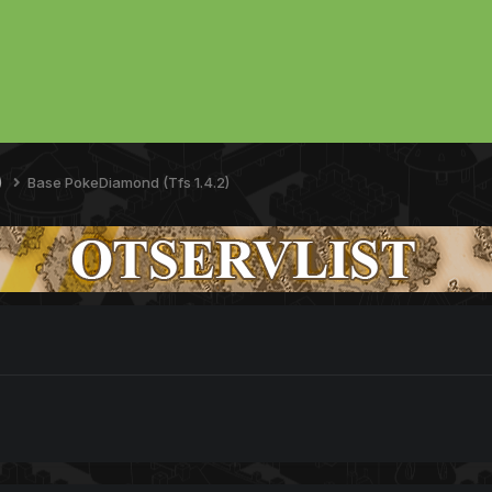
)
Base PokeDiamond (Tfs 1.4.2)