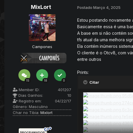
MixLort
Postado
Março 4, 2025
Estou postando novamente a 
Basicamente essa é uma base 
A base em si não contém so
tfs atual da uma melhora sig
Ela contém inúmeros sistemas
Campones
O cliente é o Otcv8, com vá
entre outros
Prints:
15
18
0
Citar
Member ID:
401207
Dias Ganhos:
10
Registro em:
04/22/17
Gênero:
Masculino
Char no Tibia:
Mixlort