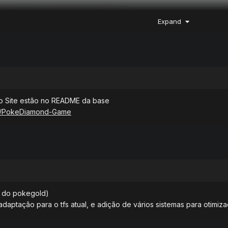
Expand
e o Site estão no README da base
ort/PokeDiamond-Game
l do pokegold)
 adaptação para o tfs atual, e adição de vários sistemas para otimi