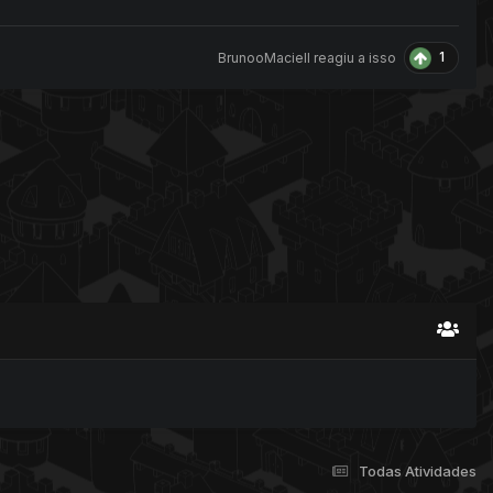
1
BrunooMaciell
reagiu a isso
Todas Atividades