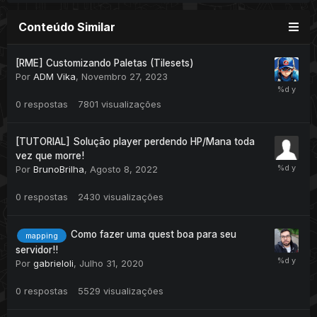
Conteúdo Similar
[RME] Customizando Paletas (Tilesets)
Por
ADM Vika
,
Novembro 27, 2023
0
respostas
7801
visualizações
[TUTORIAL] Solução player perdendo HP/Mana toda
vez que morre!
Por
BrunoBrilha
,
Agosto 8, 2022
0
respostas
2430
visualizações
Como fazer uma quest boa para seu
mapping
servidor!!
Por
gabrieloli
,
Julho 31, 2020
0
respostas
5529
visualizações