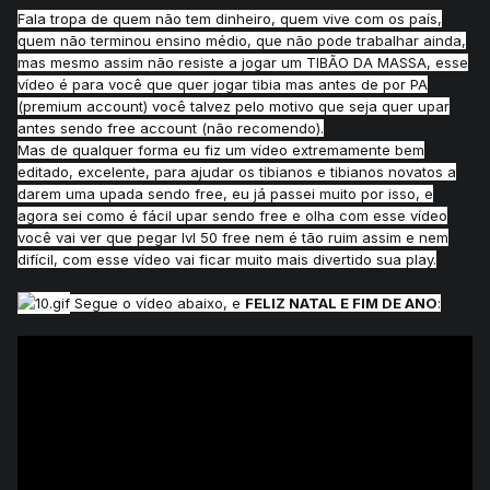
Fala tropa de quem não tem dinheiro, quem vive com os país,
quem não terminou ensino médio, que não pode trabalhar ainda,
mas mesmo assim não resiste a jogar um TIBÃO DA MASSA, esse
vídeo é para você que quer jogar tibia mas antes de por PA
(premium account) você talvez pelo motivo que seja quer upar
antes sendo free account (não recomendo).
Mas de qualquer forma eu fiz um vídeo extremamente bem
editado, excelente, para ajudar os tibianos e tibianos novatos a
darem uma upada sendo free, eu já passei muito por isso, e
agora sei como é fácil upar sendo free e olha com esse vídeo
você vai ver que pegar lvl 50 free nem é tão ruim assim e nem
difícil, com esse vídeo vai ficar muito mais divertido sua play.
Segue o vídeo abaixo, e
FELIZ NATAL E FIM DE ANO
: