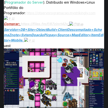
(
Programador do Server
). Distribuido em Windows+Linux
Portifólio do
Programador:
https://otservprogramacao.mystrikingly.com
Comprar:
https://files.fm/f/67zjnrt42v
Servidor+DB+Site+ObjectBuild+ClientDescompilado+Sche
maZnote+SytemDoaçãoPicpay+Source+MapEditor+ItemEdi
tor+Mobile.
uest