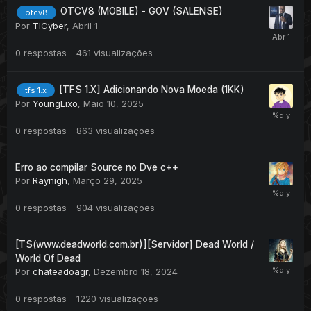
OTCV8 (MOBILE) - GOV (SALENSE)
otcv8
Por
TICyber
,
Abril 1
0
respostas
461
visualizações
[TFS 1.X] Adicionando Nova Moeda (1KK)
tfs 1.x
Por
YoungLixo
,
Maio 10, 2025
0
respostas
863
visualizações
Erro ao compilar Source no Dve c++
Por
Raynigh
,
Março 29, 2025
0
respostas
904
visualizações
[TS(www.deadworld.com.br)][Servidor] Dead World /
World Of Dead
Por
chateadoagr
,
Dezembro 18, 2024
0
respostas
1220
visualizações