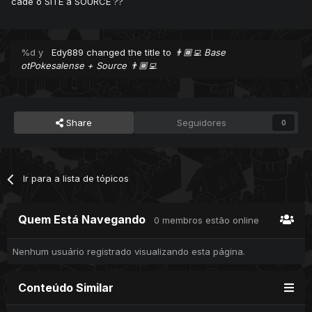
cade o SITE a SOURCE ??
%d y
Edy889
changed the title to
👨🏾‍💻 Base
otPokesalense + Source 👨🏾‍💻
Share
Seguidores
0
Ir para a lista de tópicos
Quem Está Navegando
0 membros estão online
Nenhum usuário registrado visualizando esta página.
Conteúdo Similar