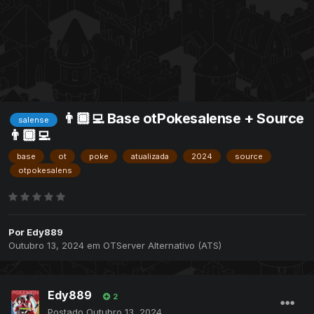
👨🏾‍💻 Base otPokesalense + Source
salense
👨🏾‍💻
base
ot
poke
atualizada
2024
source
otpokesalens
Por
Edy889
Outubro 13, 2024
em
OTServer Alternativo (ATS)
Edy889
2
Postado
Outubro 13, 2024