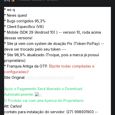
* ws q
* News quest
* Bugs corrigidos 95,3%
* Client Específico (V8)
* Mobile (SDK 29 (Android 10) ) -- version 10, roda acima
dessas versions!
* Site já vem com system de doação Pix (Token PicPay) --
deve ser trocado pelo seu token ---
* Site 98,9% atualizado (Troque, pois a marca já possuí
proprietário)
* Franquia Antiga da OTP. (
Sprite todas compiladas e
configuradas)!
Site Original:
https://otpokesalense.online
Após o Pagamento Será liberado o Download
Automaticamente.
O Produto vai com uma liçenca do Proprietario.
Att: Carlos!
contato para instalação do servidor: (27) 998931903 --