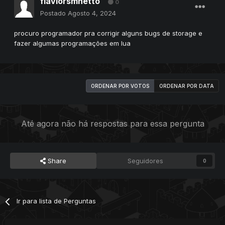
flaviorsmnetto
0
Postado
Agosto 4, 2024
procuro programador pra corrigir alguns bugs de storage e
fazer algumas programações em lua
ORDENAR POR VOTOS
ORDENAR POR DATA
Até agora não há respostas para essa pergunta
Share
Seguidores
0
Ir para lista de Perguntas