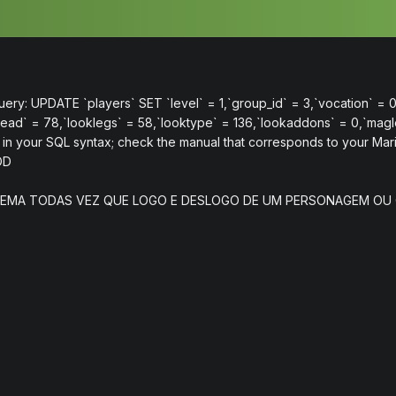
uery: UPDATE `players` SET `level` = 1,`group_id` = 3,`vocation` = 
head` = 78,`looklegs` = 58,`looktype` = 136,`lookaddons` = 0,`mag
n your SQL syntax; check the manual that corresponds to your MariaDB
OD
EMA TODAS VEZ QUE LOGO E DESLOGO DE UM PERSONAGEM OU 