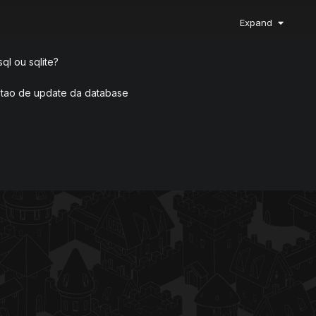
ESSE PROBLEMA TODAS VEZ QUE LOGO E DESLOGO DE UM PERSO
Expand
SMOS
EN 8.0
ql ou sqlite?
estao de update da database