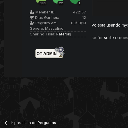
390
22
1
ESTOU TENDO 
FORMA OS ME
Member ID:
422157
Dias Ganhos:
12
Registro em:
03/18/19
BASE SABREHAV
vc esta usando mys
Gênero:
Masculino
Char no Tibia:
Rafersiq
se for sqlite e qu
Ir para lista de Perguntas