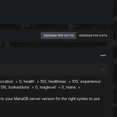
ORDENAR POR VOTOS
ORDENAR POR DATA
vocation` = 0,`health` = 100,`healthmax` = 100,`experience`
 136,`lookaddons` = 0,`maglevel` = 0,`mana` =
o your MariaDB server version for the right syntax to use