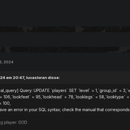
3, 2024
24 em 20:47,
lucasloran
disse:
eal_query] Query: UPDATE `players` SET `level` = 1,`group_id` = 3,`
= 106,`lookfeet` = 95,`lookhead` = 78,`looklegs` = 58,`looktype` =
= 100,
ve an error in your SQL syntax; check the manual that corresponds t
ing player: GOD