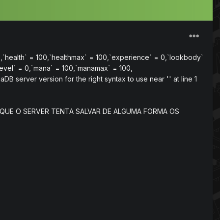
0,`health` = 100,`healthmax` = 100,`experience` = 0,`lookbody`
level` = 0,`mana` = 100,`manamax` = 100,
 server version for the right syntax to use near '' at line 1
QUE O SERVER TENTA SALVAR DE ALGUMA FORMA OS