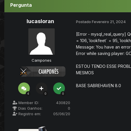
Pergunta
lucasloran
Postado
Fevereiro 21, 2024
[Error - mysql_real_query] Q
= 106,`lookfeet` = 95,`look
Message: You have an error i
Error while saving player: G
Campones
ESTOU TENDO ESSE PROBL
MESMOS
BASE SABREHAVEN 8.0
4
0
0
Member ID:
430820
Dias Ganhos:
0
Registro em:
05/06/20