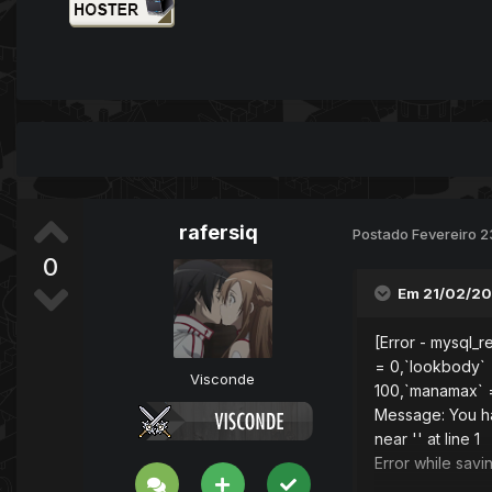
rafersiq
Postado
Fevereiro 2
0
Em 21/02/20
[Error - mysql_r
= 0,`lookbody` 
Visconde
100,`manamax` 
Message: You ha
near '' at line 1
Error while sav