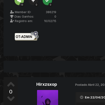
13
0
0
Member ID:
386219
Dias Ganhos:
0
Registro em:
10/02/15
Hirxzsxop
Postado
Abril 22, 2
0
Em 22/04/2