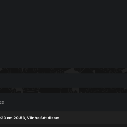
023
023 em 20:58,
Viinho Sdt
disse: