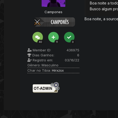
Boa noite a todo
Busco algum pr
Campones
Boa noite, a source
40
11
0
Member ID:
436975
Dias Ganhos:
6
Registro em:
03/16/22
Gênero:
Masculino
Char no Tibia:
Hirxzsx