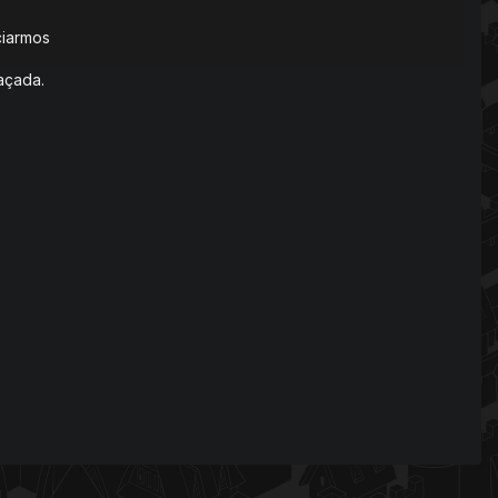
ciarmos
caçada.