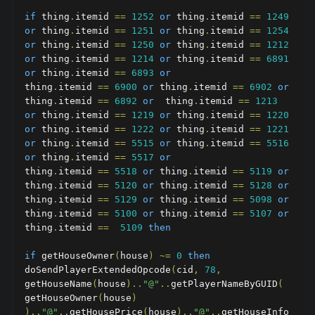
if
 thing
.
itemid 
==
1252
or
 thing
.
itemid 
==
1249
or
 thing
.
itemid 
==
1251
or
 thing
.
itemid 
==
1254
or
 thing
.
itemid 
==
1250
or
 thing
.
itemid 
==
1212
or
 thing
.
itemid 
==
1214
or
 thing
.
itemid 
==
6891
or
 thing
.
itemid 
==
6893
or
thing
.
itemid 
==
6900
or
 thing
.
itemid 
==
6902
or
thing
.
itemid 
==
6892
or
  thing
.
itemid 
==
1213
or
 thing
.
itemid 
==
1219
or
 thing
.
itemid 
==
1220
or
 thing
.
itemid 
==
1222
or
 thing
.
itemid 
==
1221
or
 thing
.
itemid 
==
5515
or
 thing
.
itemid 
==
5516
or
 thing
.
itemid 
==
5517
or
thing
.
itemid 
==
5518
or
 thing
.
itemid 
==
5119
or
thing
.
itemid 
==
5120
or
 thing
.
itemid 
==
5128
or
thing
.
itemid 
==
5129
or
 thing
.
itemid 
==
5098
or
thing
.
itemid 
==
5100
or
 thing
.
itemid 
==
5107
or
thing
.
itemid 
==
5109
then
if
 getHouseOwner
(
house
)
~=
0
then
doSendPlayerExtendedOpcode
(
cid
,
78
,
getHouseName
(
house
)..
"@"
..
getPlayerNameByGUID
(
getHouseOwner
(
house
)
)..
"@"
..
getHousePrice
(
house
)..
"@"
..
getHouseInfo