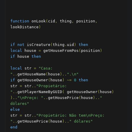
function
 onLook
(
cid
,
 thing
,
 position
,
lookDistance
)
if
not
 isCreature
(
thing
.
uid
)
then
local
 house 
=
 getHouseFromPos
(
position
)
if
 house 
then
local
 str 
=
"Casa: 
"
..
getHouseName
(
house
)..
".\n"
if
 getHouseOwner
(
house
)
~=
0
then
str 
=
 str
..
"Propietário: 
"
..
getPlayerNameByGUID
(
 getHouseOwner
(
house
)
)..
"\nPreço: "
..
getHousePrice
(
house
)..
" 
dólares"
else
str 
=
 str
..
"Propietário: Não tem\nPreço: 
"
..
getHousePrice
(
house
)..
" dólares"
end