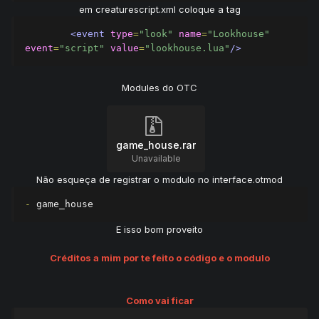
em creaturescript.xml coloque a tag
<event
type
=
"look"
name
=
"Lookhouse"
event
=
"script"
value
=
"lookhouse.lua"
/>
Modules do OTC
game_house.rar
Unavailable
Não esqueça de registrar o modulo no interface.otmod
-
 game_house
E isso bom proveito
Créditos a mim por te feito o código e o modulo
Como vai ficar