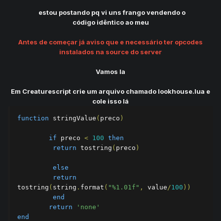
estou postando pq vi uns frango vendendo o
código idêntico ao meu
Antes de começar já aviso que e necessário ter opcodes
instalados na source do server
Vamos la
Em Creaturescript crie um arquivo chamado lookhouse.lua e
cole isso lá
function
 stringValue
(
preco
)
if
 preco 
<
100
then
return
 tostring
(
preco
)
else
return
tostring
(
string
.
format
(
"%1.01f"
,
 value
/
100
))
end
return
'none'
end