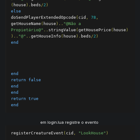
(
house
).
beds
/
2
)
else
doSendPlayerExtendedOpcode
(
cid
,
78
,
getHouseName
(
house
)..
"@Não a 
Propietário@"
..
stringValue
(
getHousePrice
(
house
)
)..
"@"
..
getHouseInfo
(
house
).
beds
/
2
)
end
end
return
false
end
end
return
true
end
em login.lua registre o evento
registerCreatureEvent
(
cid
,
"LookHouse"
)