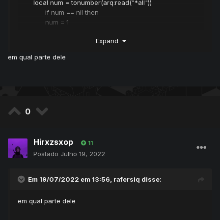
local num = tonumber(arq:read("*all"))
if num == nil then
num = 1
else
Expand
num = num + 1
end
em qual parte dele
arq:close()
local arq = io.open(dir, "w")
arq:write(""..num.."")
arq:close()
end
0
coloque isso no catch system e me mande print..
Hirxzsxop
11
Postado
Julho 19, 2022
Em 19/07/2022 em 13:56,
rafersiq
disse:
em qual parte dele