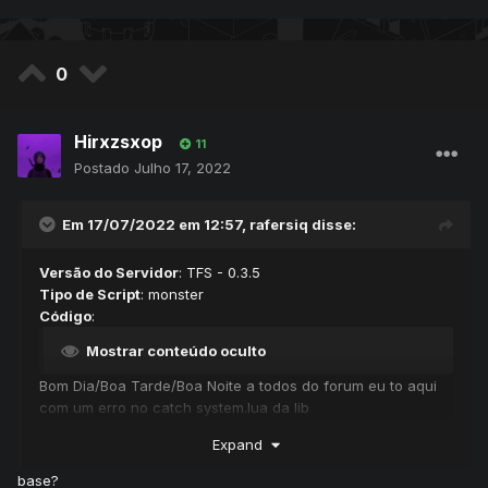
0
Hirxzsxop
11
Postado
Julho 17, 2022
Em 17/07/2022 em 12:57,
rafersiq
disse:
Versão do Servidor
: TFS - 0.3.5
Tipo de Script
: monster
Código
:
Mostrar conteúdo oculto
Bom Dia/Boa Tarde/Boa Noite a todos do forum eu to aqui
com um erro no catch system.lua da lib
que da sempre que eu tento capturar um pokemon na base
Expand
da esse erro na distro
se alguem solber como resolvelo desde ja eu agradeço
base?