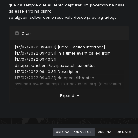
que da sempre que eu tento capturar um pokemon na base
da esse erro na distro
se alguem solber como resolvelo desde ja eu agradeço
Citar
[17/07/2022 09:40:31] [Error - Action Interface]
[17/07/2022 09:40:31] In a timer event called from:
[17/07/2022 09:40:31]
datapack/actions/scripts/catch.lua:onUse
[17/07/2022 09:40:31] Description:
[17/07/2022 09:40:31] datapack/lib/catch
system.lua:405: attempt to index local 'arq' (a nil value)
[17/07/2022 09:40:31] stack traceback:
Expand
[17/07/2022 09:40:31] datapack/lib/catch
system.lua:405: in function 'doIncreaseStatistics'
[17/07/2022 09:40:31] datapack/lib/catch
system.lua:281: in function <datapack/lib/catch
system.lua:245>
ORDENAR POR VOTOS
ORDENAR POR DATA