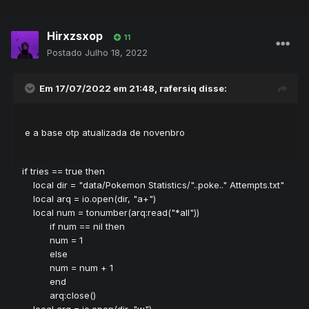
Hirxzsxop
11
Postado
Julho 18, 2022
Em 17/07/2022 em 21:48,
rafersiq
disse:
e a base otp atualizada de novenbro
if tries == true then
local dir = "data/Pokemon Statistics/"..poke.." Attempts.txt"
local arq = io.open(dir, "a+")
local num = tonumber(arq:read("*all"))
if num == nil then
num = 1
else
num = num + 1
end
arq:close()