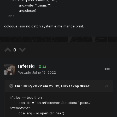
local arq = io.open(dir, "w")
arq:write(""..num.."")
arq:close()
end
coloque isso no catch system e me mande print..
0
rafersiq
22
Postado
Julho 19, 2022
Em 18/07/2022 em 22:32,
Hirxzsxop
disse:
if tries == true then
local dir = "data/Pokemon Statistics/"..poke.."
Attempts.txt"
local arq = io.open(dir, "a+")