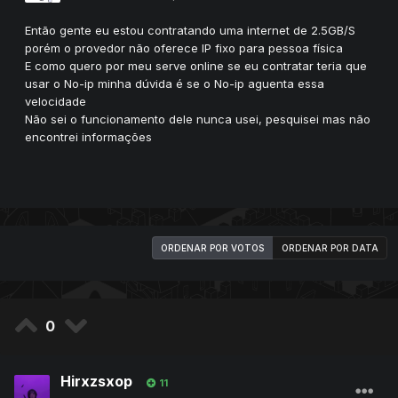
Então gente eu estou contratando uma internet de 2.5GB/S
porém o provedor não oferece IP fixo para pessoa física
E como quero por meu serve online se eu contratar teria que
usar o No-ip minha dúvida é se o No-ip aguenta essa
velocidade
Não sei o funcionamento dele nunca usei, pesquisei mas não
encontrei informações
ORDENAR POR VOTOS
ORDENAR POR DATA
0
Hirxzsxop
11