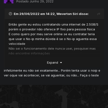
Postado
Junho 29, 2022
Em 29/06/2022 em 14:22,
Weverton Siri
disse:
Então gente eu estou contratando uma internet de 2.5GB/S
porém o provedor não oferece IP fixo para pessoa física
E como quero por meu serve online se eu contratar teria
que usar o No-ip minha dúvida é se o No-ip aguenta essa
velocidade
Não sei o funcionamento dele nunca usei, pesquisei mas
não encontrei informações
Expand
infelizmente eu não sei exatamente... Porém tenta usar o noip e
ver oque vai acontecer, se vai aguentar, ou não... Faça o teste