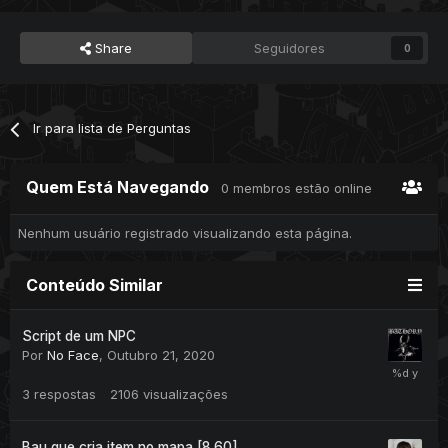
Share
Seguidores
0
Ir para lista de Perguntas
Quem Está Navegando
0 membros estão online
Nenhum usuário registrado visualizando esta página.
Conteúdo Similar
Script de um NPC
Por
No Face
,
Outubro 21, 2020
3
respostas
2106
visualizações
Bau que cria item no mapa [8.60]