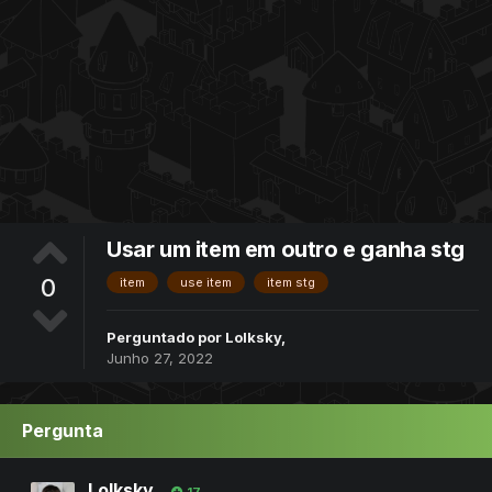
Usar um item em outro e ganha stg
0
item
use item
item stg
Perguntado por
Lolksky
,
Junho 27, 2022
Pergunta
Lolksky