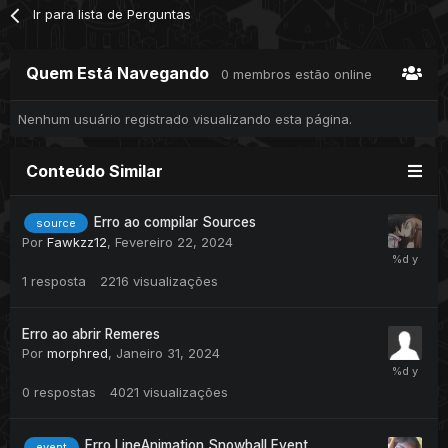
Ir para lista de Perguntas
Quem Está Navegando
0 membros estão online
Nenhum usuário registrado visualizando esta página.
Conteúdo Similar
Erro ao compilar Sources
source
Por
Fawkzz12
,
Fevereiro 22, 2024
1
resposta
2216
visualizações
Erro ao abrir Remeres
Por
morphred
,
Janeiro 31, 2024
0
respostas
4021
visualizações
Erro LineAnimation Snowball Event
event