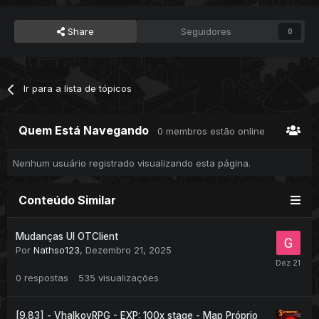
Share
Seguidores
0
Ir para a lista de tópicos
Quem Está Navegando
0 membros estão online
Nenhum usuário registrado visualizando esta página.
Conteúdo Similar
Mudanças UI OTClient
Por
Nathso123
,
Dezembro 21, 2025
0
respostas
535
visualizações
[9.83] - VhalkovRPG - EXP: 100x stage - Map Próprio