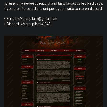
I
present my newest beautiful and tasty layout called Red Lava.
If you are interested in a unique layout, write to me on discord.
• E-mail: 4Marsupilami@gmail.com
• Discord: 4Marsupilami#1243