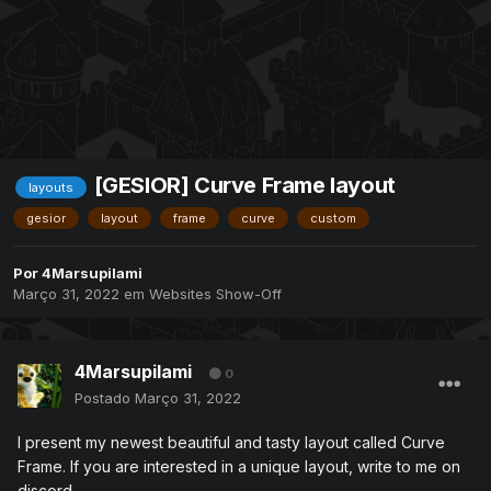
[GESIOR] Curve Frame layout
layouts
gesior
layout
frame
curve
custom
Por
4Marsupilami
Março 31, 2022
em
Websites Show-Off
4Marsupilami
0
Postado
Março 31, 2022
I
present my newest beautiful and tasty layout called Curve
Frame. If you are interested in a unique layout, write to me on
discord.