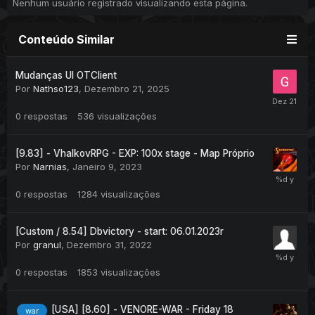
Nenhum usuário registrado visualizando esta página.
Conteúdo Similar
Mudanças UI OTClient
Por
Nathso123
,
Dezembro 21, 2025
0
respostas
536
visualizações
[9.83] - VhalkovRPG - EXP: 100x stage - Map Próprio
Por
Narnias
,
Janeiro 9, 2023
0
respostas
1284
visualizações
[Custom / 8.54] Dbvictory - start: 06.01.2023r
Por
granul
,
Dezembro 31, 2022
0
respostas
1853
visualizações
[USA] [8.60] - VENORE-WAR - Friday 18
war