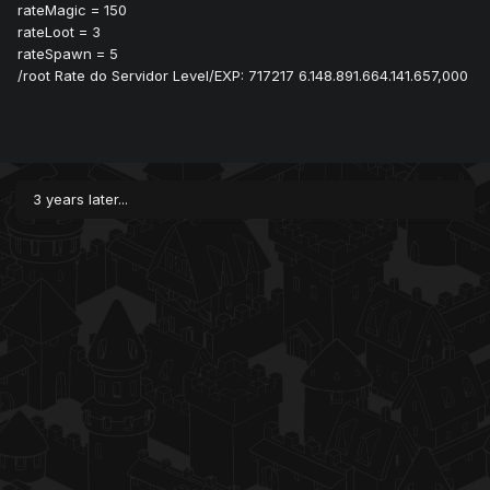
rateMagic = 150
rateLoot = 3
rateSpawn = 5
/root Rate do Servidor Level/EXP: 717217 6.148.891.664.141.657,000
3 years later...