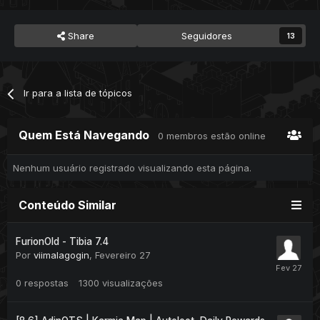
Share
Seguidores
13
Ir para a lista de tópicos
Quem Está Navegando
0 membros estão online
Nenhum usuário registrado visualizando esta página.
Conteúdo Similar
FurionOld - Tibia 7.4
Por
viimalagogin
,
Fevereiro 27
0
respostas
1300
visualizações