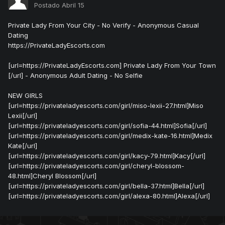
Postado
Abril 15
Private Lady From Your City - No Verify - Anonymous Casual
Dating
https://PrivateLadyEscorts.com
[url=https://PrivateLadyEscorts.com] Private Lady From Your Town
[/url] - Anonymous Adult Dating - No Selfie
NEW GIRLS
[url=https://privateladyescorts.com/girl/miso-lexii-27.html]Miso
Lexii[/url]
[url=https://privateladyescorts.com/girl/sofia-44.html]Sofia[/url]
[url=https://privateladyescorts.com/girl/medix-kate-16.html]Medix
Kate[/url]
[url=https://privateladyescorts.com/girl/kacy-79.html]Kacy[/url]
[url=https://privateladyescorts.com/girl/cheryl-blossom-
48.html]Cheryl Blossom[/url]
[url=https://privateladyescorts.com/girl/bella-37.html]Bella[/url]
[url=https://privateladyescorts.com/girl/alexa-80.html]Alexa[/url]