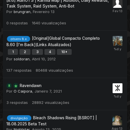
[8.6] AdinOTS | Karmia Map | Autoloot, Daily Rewards,
Task System, Raid System, Anti-Bot
Por
brungran
,
Fevereiro 13
0
respostas
1640
visualizações
[Original]Global Compacto Completo
otserv 8.x
8.60 [I'm Back](Links Atualizados)
1
2
3
4
10
Por
soldoran
,
Abril 10, 2012
137
respostas
80468
visualizações
Ravendawn
Por
O Caipora
,
Janeiro 7, 2021
3
respostas
28892
visualizações
Bleach Shadows Rising [BSROT] |
divulgação
18.08.2025 Beta Test
Por
Nightstar
,
Agosto 13, 2025