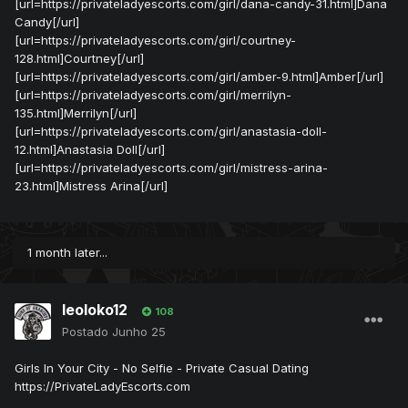
[url=https://privateladyescorts.com/girl/dana-candy-31.html]Dana
Candy[/url]
[url=https://privateladyescorts.com/girl/courtney-
128.html]Courtney[/url]
[url=https://privateladyescorts.com/girl/amber-9.html]Amber[/url]
[url=https://privateladyescorts.com/girl/merrilyn-
135.html]Merrilyn[/url]
[url=https://privateladyescorts.com/girl/anastasia-doll-
12.html]Anastasia Doll[/url]
[url=https://privateladyescorts.com/girl/mistress-arina-
23.html]Mistress Arina[/url]
1 month later...
leoloko12
108
Postado
Junho 25
Girls In Your City - No Selfie - Private Casual Dating
https://PrivateLadyEscorts.com