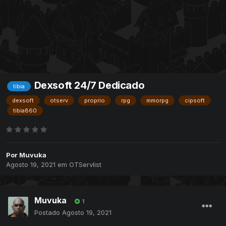
Dexsoft 24/7 Dedicado
tibia
dexsoft
otserv
proprio
rpg
mmorpg
cipsoft
tibia860
Por
Muvuka
Agosto 19, 2021
em
OTServlist
Muvuka
1
Postado
Agosto 19, 2021