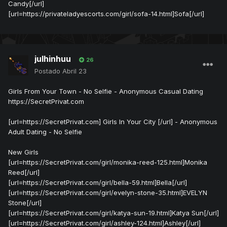
Candy[/url]
[url=https://privateladyescorts.com/girl/sofa-14.html]Sofa[/url]
julhinhuu
26
Postado
Abril 23
Girls From Your Town - No Selfie - Anonymous Casual Dating
https://SecretPrivat.com
[url=https://SecretPrivat.com] Girls In Your City [/url] - Anonymous
Adult Dating - No Selfie
New Girls
[url=https://SecretPrivat.com/girl/monika-reed-125.html]Monika
Reed[/url]
[url=https://SecretPrivat.com/girl/bella-59.html]Bella[/url]
[url=https://SecretPrivat.com/girl/evelyn-stone-35.html]EVELYN
Stone[/url]
[url=https://SecretPrivat.com/girl/katya-sun-19.html]Katya Sun[/url]
[url=https://SecretPrivat.com/girl/ashley-124.html]Ashley[/url]