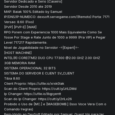
Servidor Dedicado e Serio [Caseiro]
Servidor Desde 2010 ate 2019
MAP: Baiak 100% Editado by Samuel
IP/DNS/IP-NUMEICO: dexsoft.servegame.com/(Remoto) Porta: 7171
Versao: 8.60 (Fixo)
[PVP] [PVP-E] [WAR]
RPG Porem com Experiencia 1000 Mais Equivalente Como Se
fosse Por Stage e Rate Junto de 1000 a 9999 (Pra VIP) e Pegar
Level 717217 Rapidamente.
Nivel de Jogabilidade no Servidor -=|Expert|=-
[HOST MACHINE]
INTEL(R) CORE(TM)2 DUO CPU T7300 @2.00 GHZ 2.00 GHZ
3GB MEMORIA RAM
SISTEMA OPERACIONAL 32 BITS
SISTEMA DO SERVIDOR E CLIENT SV_CLIENT
Tibia 8.60
Client Proprio: https://ufile.io/xrxk0lak
Scan do Client Proprio: https://cutt.ly/JrILDMd
Ip Changer: https://ufile.io/8qpyentt
Scan do Ip Changer: https://cutt.ly/2rILx26
Proibido o Uso de [MC.] e [MAGEBOMB.] (Isso Voce Vera Com o
Comando !regras)
Bem-Vindo ao DexSoft Editado por Samuel, Quest Vip para ter