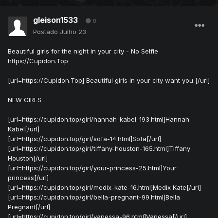
gleison1533
0
Postado
Julho 23
Beautiful girls for the night in your city - No Selfie
https://Cupidon.Top
[url=https://Cupidon.Top] Beautiful girls in your city want you [/url]
NEW GIRLS
[url=https://cupidon.top/girl/hannah-kabel-193.html]Hannah
Kabel[/url]
[url=https://cupidon.top/girl/sofa-14.html]Sofa[/url]
[url=https://cupidon.top/girl/tiffany-houston-165.html]Tiffany
Houston[/url]
[url=https://cupidon.top/girl/your-princess-25.html]Your
princess[/url]
[url=https://cupidon.top/girl/medix-kate-16.html]Medix Kate[/url]
[url=https://cupidon.top/girl/bella-pregnant-99.html]Bella
Pregnant[/url]
[url=https://cupidon.top/girl/vanessa-96.html]Vanessa[/url]