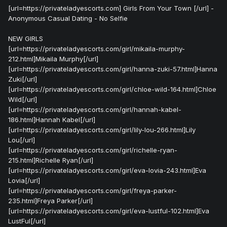
[url=https://privateladyescorts.com] Girls From Your Town [/url] -
Anonymous Casual Dating - No Selfie
NEW GIRLS
[url=https://privateladyescorts.com/girl/mikaila-murphy-
212.html]Mikaila Murphy[/url]
[url=https://privateladyescorts.com/girl/hanna-zuki-57.html]Hanna
Zuki[/url]
[url=https://privateladyescorts.com/girl/chloe-wild-164.html]Chloe
Wild[/url]
[url=https://privateladyescorts.com/girl/hannah-kabel-
186.html]Hannah Kabel[/url]
[url=https://privateladyescorts.com/girl/lily-lou-266.html]Lily
Lou[/url]
[url=https://privateladyescorts.com/girl/richelle-ryan-
215.html]Richelle Ryan[/url]
[url=https://privateladyescorts.com/girl/eva-lovia-243.html]Eva
Lovia[/url]
[url=https://privateladyescorts.com/girl/freya-parker-
235.html]Freya Parker[/url]
[url=https://privateladyescorts.com/girl/eva-lustful-102.html]Eva
LustFul[/url]