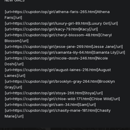
NEW GIRLS
[url=https://cupidon.top/girl/athena-faris-265.html]Athena
Faris[/url]
[url=https://cupidon.top/girl/luxury-girl-89.html]Luxury Girl[/url]
[url=https://cupidon.top/girl/kacy-79.html]Kacy[/url]
[url=https://cupidon.top/girl/cheryl-blossom-48.html]Cheryl
Blossom[/url]
[url=https://cupidon.top/girl/jesse-jane-269.html]Jesse Jane[/url]
[url=https://cupidon.top/girl/samanta-lily-64.html]Samanta Lily[/url]
[url=https://cupidon.top/girl/nicole-doshi-246.html]Nicole
Doshi[/url]
[url=https://cupidon.top/girl/august-laines-216.html]August
Laines[/url]
[url=https://cupidon.top/girl/brooklyn-gray-264.html]Brooklyn
Gray[/url]
[url=https://cupidon.top/girl/stoya-266.html]Stoya[/url]
[url=https://cupidon.top/girl/chloe-wild-171.html]Chloe Wild[/url]
[url=https://cupidon.top/girl/sam-34.html]Sam[/url]
[url=https://cupidon.top/girl/chasity-marie-181.html]Chasity
Marie[/url]