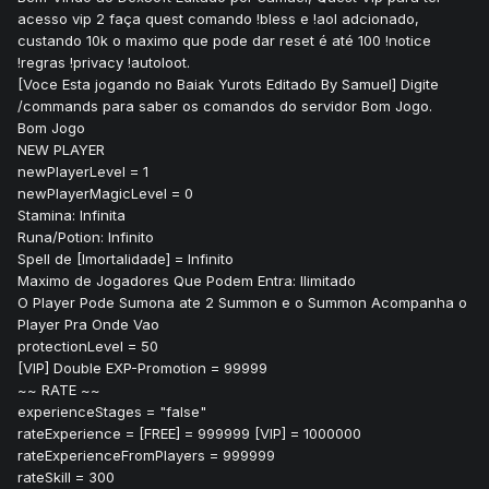
acesso vip 2 faça quest comando !bless e !aol adcionado,
custando 10k o maximo que pode dar reset é até 100 !notice
!regras !privacy !autoloot.
[Voce Esta jogando no Baiak Yurots Editado By Samuel] Digite
/commands para saber os comandos do servidor Bom Jogo.
Bom Jogo
NEW PLAYER
newPlayerLevel = 1
newPlayerMagicLevel = 0
Stamina: Infinita
Runa/Potion: Infinito
Spell de [Imortalidade] = Infinito
Maximo de Jogadores Que Podem Entra: Ilimitado
O Player Pode Sumona ate 2 Summon e o Summon Acompanha o
Player Pra Onde Vao
protectionLevel = 50
[VIP] Double EXP-Promotion = 99999
~~ RATE ~~
experienceStages = "false"
rateExperience = [FREE] = 999999 [VIP] = 1000000
rateExperienceFromPlayers = 999999
rateSkill = 300