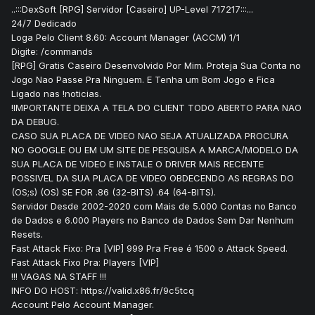
..:::DexSoft [RPG] Servidor [Caseiro] UP-Level 717217:::...
24/7 Dedicado
Loga Pelo Client 8.60: Account Manager (ACCM) 1/1
Digite: /commands
[RPG] Gratis Caseiro Desenvolvido Por Mim. Proteja Sua Conta no
Jogo Nao Passe Pra Ninguem. E Tenha um Bom Jogo e Fica
Ligado nas !noticias.
!IMPORTANTE DEIXA A TELA DO CLIENT TODO ABERTO PARA NAO
DA DEBUG.
CASO SUA PLACA DE VIDEO NAO SEJA ATUALIZADA PROCURA
NO GOOGLE OU EM UM SITE DE PESQUISA A MARCA/MODELO DA
SUA PLACA DE VIDEO E INSTALE O DRIVER MAIS RECENTE
POSSIVEL DA SUA PLACA DE VIDEO OBDECENDO AS REGRAS DO
(OS;s) (OS) SE FOR .86 (32-BITS) .64 (64-BITS).
Servidor Desde 2002-2020 com Mais de 5.000 Contas no Banco
de Dados e 6.000 Players no Banco de Dados Sem Dar Nenhum
Resets.
Fast Attack Fixo: Pra [VIP] 999 Pra Free é 1500 o Attack Speed.
Fast Attack Fixo Pra: Players [VIP]
!!! VAGAS NA STAFF !!!
INFO DO HOST: https://valid.x86.fr/9c5tcq
Account Pelo Account Manager.