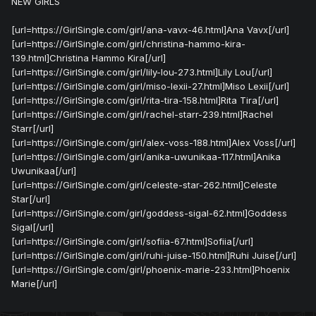
NEW GIRLS
[url=https://GirlSingle.com/girl/ana-vavx-46.html]Ana Vavx[/url]
[url=https://GirlSingle.com/girl/christina-hammo-kira-
139.html]Christina Hammo Kira[/url]
[url=https://GirlSingle.com/girl/lily-lou-273.html]Lily Lou[/url]
[url=https://GirlSingle.com/girl/miso-lexii-27.html]Miso Lexii[/url]
[url=https://GirlSingle.com/girl/rita-tira-158.html]Rita Tira[/url]
[url=https://GirlSingle.com/girl/rachel-starr-239.html]Rachel
Starr[/url]
[url=https://GirlSingle.com/girl/alex-voss-188.html]Alex Voss[/url]
[url=https://GirlSingle.com/girl/anika-uwunikaa-117.html]Anika
Uwunikaa[/url]
[url=https://GirlSingle.com/girl/celeste-star-262.html]Celeste
Star[/url]
[url=https://GirlSingle.com/girl/goddess-sigal-62.html]Goddess
Sigal[/url]
[url=https://GirlSingle.com/girl/sofiia-67.html]Sofiia[/url]
[url=https://GirlSingle.com/girl/ruhi-juise-150.html]Ruhi Juise[/url]
[url=https://GirlSingle.com/girl/phoenix-marie-233.html]Phoenix
Marie[/url]