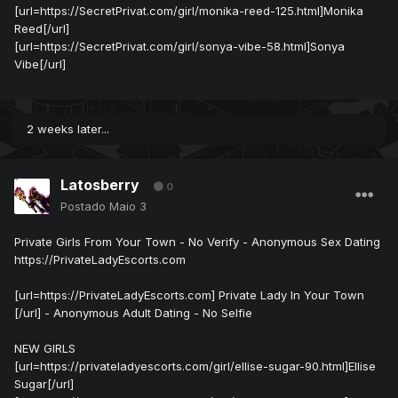
[url=https://SecretPrivat.com/girl/monika-reed-125.html]Monika
Reed[/url]
[url=https://SecretPrivat.com/girl/sonya-vibe-58.html]Sonya
Vibe[/url]
2 weeks later...
Latosberry
0
Postado
Maio 3
Private Girls From Your Town - No Verify - Anonymous Sex Dating
https://PrivateLadyEscorts.com
[url=https://PrivateLadyEscorts.com] Private Lady In Your Town
[/url] - Anonymous Adult Dating - No Selfie
NEW GIRLS
[url=https://privateladyescorts.com/girl/ellise-sugar-90.html]Ellise
Sugar[/url]