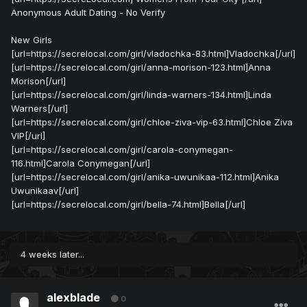
Anonymous Adult Dating - No Verify
New Girls
[url=https://secrelocal.com/girl/vladochka-83.html]Vladochka[/url]
[url=https://secrelocal.com/girl/anna-morison-123.html]Anna
Morison[/url]
[url=https://secrelocal.com/girl/linda-warners-134.html]Linda
Warners[/url]
[url=https://secrelocal.com/girl/chloe-ziva-vip-63.html]Chloe Ziva
VIP[/url]
[url=https://secrelocal.com/girl/carola-conymegan-
116.html]Carola Conymegan[/url]
[url=https://secrelocal.com/girl/anika-uwunikaa-112.html]Anika
Uwunikaav[/url]
[url=https://secrelocal.com/girl/bella-74.html]Bella[/url]
4 weeks later...
alexblade
0