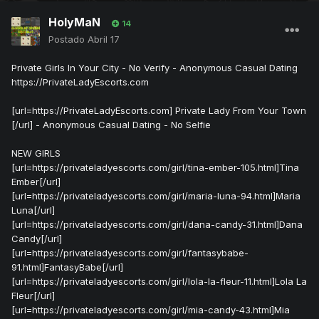
HolyMaN
14
Postado
Abril 17
Private Girls In Your City - No Verify - Anonymous Casual Dating
https://PrivateLadyEscorts.com
[url=https://PrivateLadyEscorts.com] Private Lady From Your Town
[/url] - Anonymous Casual Dating - No Selfie
NEW GIRLS
[url=https://privateladyescorts.com/girl/tina-ember-105.html]Tina
Ember[/url]
[url=https://privateladyescorts.com/girl/maria-luna-94.html]Maria
Luna[/url]
[url=https://privateladyescorts.com/girl/dana-candy-31.html]Dana
Candy[/url]
[url=https://privateladyescorts.com/girl/fantasybabe-
91.html]FantasyBabe[/url]
[url=https://privateladyescorts.com/girl/lola-la-fleur-11.html]Lola La
Fleur[/url]
[url=https://privateladyescorts.com/girl/mia-candy-43.html]Mia