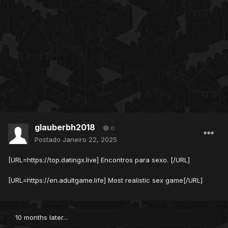
glauberbh2018
0
Postado
Janeiro 22, 2025
[URL=https://top.datingx.live] Encontros para sexo. [/URL]
[URL=https://en.adultgame.life] Most realistic sex game[/URL]
10 months later...