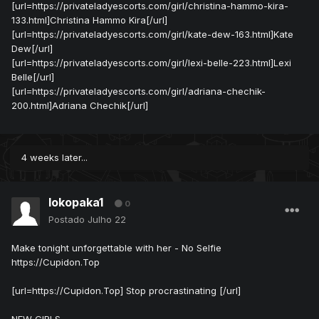
[url=https://privateladyescorts.com/girl/christina-hammo-kira-
133.html]Christina Hammo Kira[/url]
[url=https://privateladyescorts.com/girl/kate-dew-163.html]Kate
Dew[/url]
[url=https://privateladyescorts.com/girl/lexi-belle-223.html]Lexi
Belle[/url]
[url=https://privateladyescorts.com/girl/adriana-chechik-
200.html]Adriana Chechik[/url]
4 weeks later...
lokopaka1
0
Postado
Julho 22
Make tonight unforgettable with her - No Selfie
https://Cupidon.Top
[url=https://Cupidon.Top] Stop procrastinating [/url]